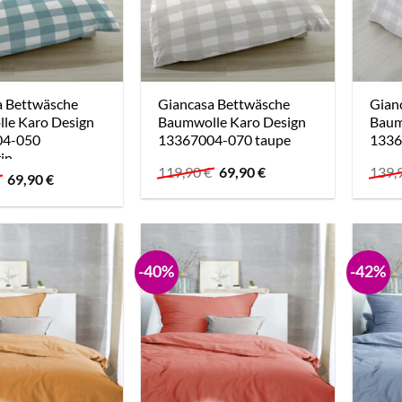
a Bettwäsche
Giancasa Bettwäsche
Gian
le Karo Design
Baumwolle Karo Design
Baum
04-050
13367004-070 taupe
1336
in
Ursprünglicher
Aktueller
119,90
€
69,90
€
139,
Ursprünglicher
Aktueller
€
69,90
€
Preis
Preis
Preis
Preis
war:
ist:
war:
ist:
119,90 €
69,90 €.
119,90 €
69,90 €.
-40%
-42%