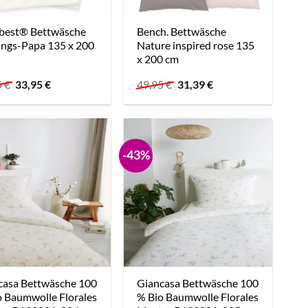
best® Bettwäsche
Bench. Bettwäsche
ings-Papa 135 x 200
Nature inspired rose 135
x 200 cm
Ursprünglicher
Aktueller
Ursprünglicher
Aktueller
5
€
33,95
€
49,95
€
31,39
€
Preis
Preis
Preis
Preis
war:
ist:
war:
ist:
39,95 €
33,95 €.
49,95 €
31,39 €.
-43%
casa Bettwäsche 100
Giancasa Bettwäsche 100
o Baumwolle Florales
% Bio Baumwolle Florales