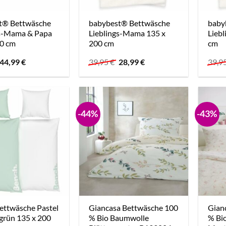
t® Bettwäsche
babybest® Bettwäsche
baby
gs-Mama & Papa
Lieblings-Mama 135 x
Liebl
00 cm
200 cm
cm
Ursprünglicher
Aktueller
Ursprünglicher
Aktueller
44,99
€
39,95
€
28,99
€
39,9
Preis
Preis
Preis
Preis
war:
ist:
war:
ist:
79,90 €
44,99 €.
39,95 €
28,99 €.
-44%
-43%
ettwäsche Pastel
Giancasa Bettwäsche 100
Gian
grün 135 x 200
% Bio Baumwolle
% Bi