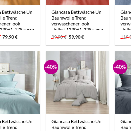
a Bettwäsche Uni
Giancasa Bettwäsche Uni
Gian
le Trend
Baumwolle Trend
Baum
hener look
verwaschener look
verw
123061-178 curry
Unikat 123061-228 siena
Unik
deni
Ursprünglicher
Aktueller
Ursprünglicher
Aktueller
€
79,90
€
99,90
€
59,90
€
119,
Preis
Preis
Preis
Preis
war:
ist:
war:
ist:
139,90 €
79,90 €.
99,90 €
59,90 €.
-40%
-40%
a Bettwäsche Uni
Giancasa Bettwäsche Uni
Gian
le Trend
Baumwolle Trend
Baum