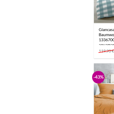
Giancas
Baumwol
133670
aquamar
119,90
-43%