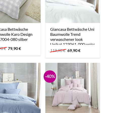
casa Bettwäsche
Giancasa Bettwäsche Uni
wolle Karo Design
Baumwolle Trend
7004-080 silber
verwaschener look
Unikat 123061-000 weiss
Ursprünglicher
Aktueller
90
€
79,90
€
Ursprünglicher
Aktueller
119,90
€
69,90
€
Preis
Preis
Preis
Preis
war:
ist:
war:
ist:
139,90 €
79,90 €.
119,90 €
69,90 €.
-40%