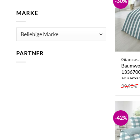
-30%
MARKE
PARTNER
Giancas
Baumwoll
133670
aquamar
99,90
€
-42%