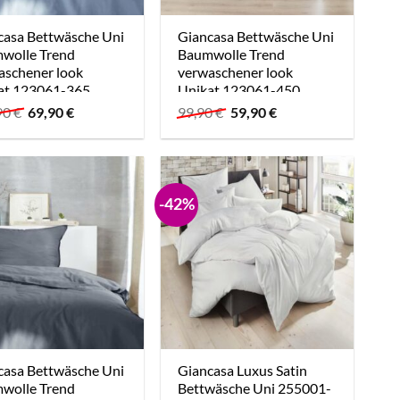
casa Bettwäsche Uni
Giancasa Bettwäsche Uni
wolle Trend
Baumwolle Trend
aschener look
verwaschener look
at 123061-365
Unikat 123061-450
m
blassrose
Ursprünglicher
Aktueller
Ursprünglicher
Aktueller
90
€
69,90
€
99,90
€
59,90
€
Preis
Preis
Preis
Preis
war:
ist:
war:
ist:
119,90 €
69,90 €.
99,90 €
59,90 €.
-42%
casa Bettwäsche Uni
Giancasa Luxus Satin
wolle Trend
Bettwäsche Uni 255001-