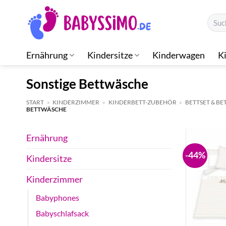
Zum
Suche
Inhalt
nach:
springen
Ernährung
Kindersitze
Kinderwagen
K
Sonstige Bettwäsche
START
»
KINDERZIMMER
»
KINDERBETT-ZUBEHÖR
»
BETTSET & B
BETTWÄSCHE
Ernährung
-44%
Kindersitze
Kinderzimmer
Babyphones
Babyschlafsack