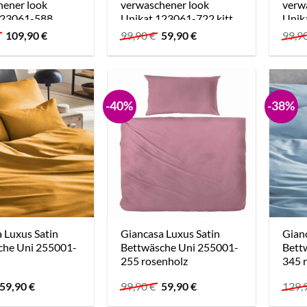
hener look
verwaschener look
verw
123061-588
Unikat 123061-722 kitt
Unik
n
anthr
Ursprünglicher
Aktueller
Ursprünglicher
Aktueller
€
109,90
€
99,90
€
59,90
€
99,9
Preis
Preis
Preis
Preis
war:
ist:
war:
ist:
199,90 €
109,90 €.
99,90 €
59,90 €.
-40%
-38%
 Luxus Satin
Giancasa Luxus Satin
Gianc
che Uni 255001-
Bettwäsche Uni 255001-
Bett
255 rosenholz
345 
Ursprünglicher
Aktueller
Ursprünglicher
Aktueller
59,90
€
99,90
€
59,90
€
129,
Preis
Preis
Preis
Preis
war:
ist:
war:
ist: