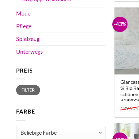
Mode
-43%
Pflege
Spielzeug
Unterwegs
PREIS
Giancas
Min.
Max.
% Bio B
FILTER
Preis
Preis
schönen
B193005
139,90
FARBE