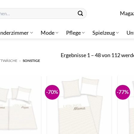
n
Maga
inderzimmer
Mode
Pflege
Spielzeug
Un
Ergebnisse 1 – 48 von 112 werd
ETTWÄSCHE
»
SONSTIGE
-70%
-77%