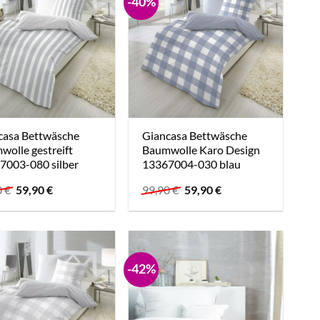
-40%
casa Bettwäsche
Giancasa Bettwäsche
olle gestreift
Baumwolle Karo Design
7003-080 silber
13367004-030 blau
Ursprünglicher
Aktueller
Ursprünglicher
Aktueller
0
€
59,90
€
99,90
€
59,90
€
Preis
Preis
Preis
Preis
war:
ist:
war:
ist:
99,90 €
59,90 €.
99,90 €
59,90 €.
-42%