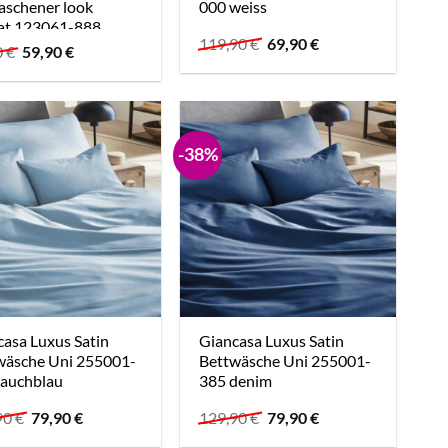
aschener look
000 weiss
at 123061-888
Ursprünglicher
Aktueller
119,90
€
69,90
€
azit
Ursprünglicher
Aktueller
0
€
59,90
€
Preis
Preis
Preis
Preis
war:
ist:
war:
ist:
119,90 €
69,90 €.
99,90 €
59,90 €.
-38%
asa Luxus Satin
Giancasa Luxus Satin
wäsche Uni 255001-
Bettwäsche Uni 255001-
rauchblau
385 denim
Ursprünglicher
Aktueller
Ursprünglicher
Aktueller
90
€
79,90
€
129,90
€
79,90
€
Preis
Preis
Preis
Preis
war:
ist:
war:
ist: