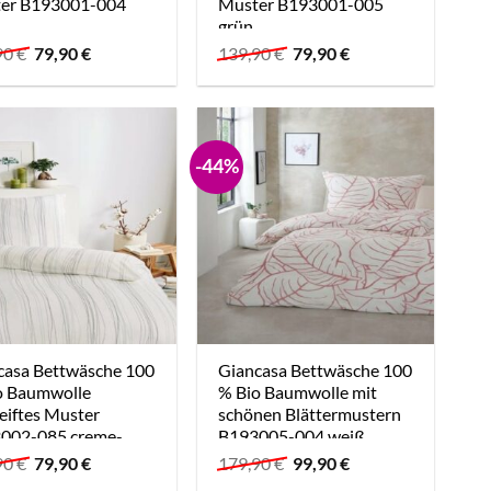
er B193001-004
Muster B193001-005
grün
Ursprünglicher
Aktueller
Ursprünglicher
Aktueller
90
€
79,90
€
139,90
€
79,90
€
Preis
Preis
Preis
Preis
war:
ist:
war:
ist:
139,90 €
79,90 €.
139,90 €
79,90 €.
-44%
casa Bettwäsche 100
Giancasa Bettwäsche 100
o Baumwolle
% Bio Baumwolle mit
eiftes Muster
schönen Blättermustern
002-085 creme-
B193005-004 weiß
-grün
Ursprünglicher
Aktueller
Ursprünglicher
Aktueller
90
€
79,90
€
179,90
€
99,90
€
Preis
Preis
Preis
Preis