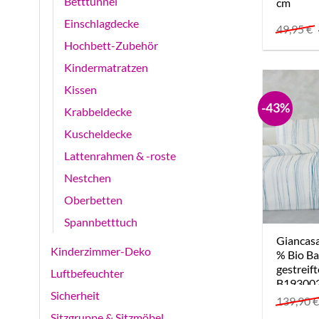
Betttunnel
cm
Einschlagdecke
49,95
€
Hochbett-Zubehör
Kindermatratzen
Kissen
-43%
Krabbeldecke
Kuscheldecke
Lattenrahmen & -roste
Nestchen
Oberbetten
Spannbetttuch
Giancas
Kinderzimmer-Deko
% Bio B
gestreif
Luftbefeuchter
B193002
Sicherheit
139,90
Sitzgruppe & Sitzmöbel