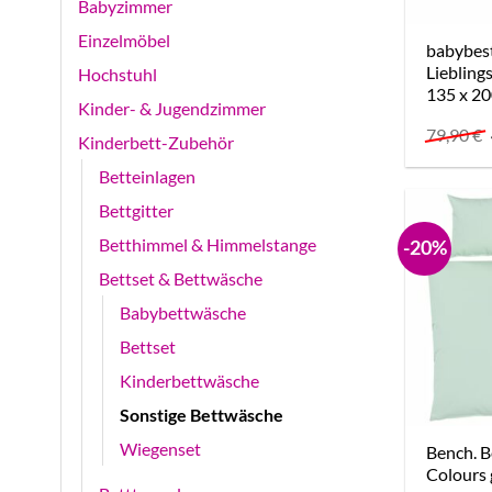
Babyzimmer
Einzelmöbel
babybes
Lieblin
Hochstuhl
135 x 2
Kinder- & Jugendzimmer
79,90
€
Kinderbett-Zubehör
Betteinlagen
Bettgitter
Betthimmel & Himmelstange
-20%
Bettset & Bettwäsche
Babybettwäsche
Bettset
Kinderbettwäsche
Sonstige Bettwäsche
Wiegenset
Bench. B
Colours 