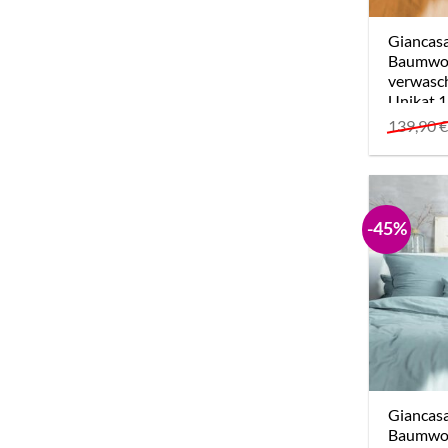
Giancas
Baumwol
verwasc
Unikat 
139,90
-45%
Giancas
Baumwol