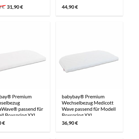
Ursprünglicher
Aktueller
0
€
31,90
€
44,90
€
Preis
Preis
war:
ist:
28,90 €
31,90 €.
bay® Premium
babybay® Premium
selbezug
Wechselbezug Medicott
aWave® passend für
Wave passend für Modell
ll Boxspring XXL
Boxspring XXL
0
€
36,90
€