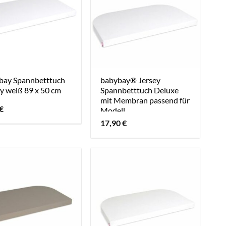
bay Spannbetttuch
babybay® Jersey
y weiß 89 x 50 cm
Spannbetttuch Deluxe
mit Membran passend für
€
Modell
Verlängerungsseite
17,90
€
Original, Maxi