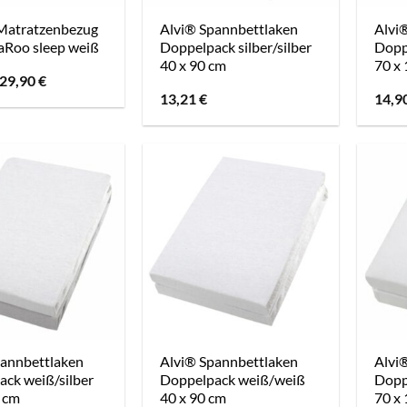
atratzenbezug
Alvi® Spannbettlaken
Alvi
aRoo sleep weiß
Doppelpack silber/silber
Doppe
40 x 90 cm
70 x
Ursprünglicher
Aktueller
29,90
€
Preis
Preis
13,21
€
14,9
war:
ist:
29,90 €
29,90 €.
pannbettlaken
Alvi® Spannbettlaken
Alvi
ck weiß/silber
Doppelpack weiß/weiß
Dopp
 cm
40 x 90 cm
70 x