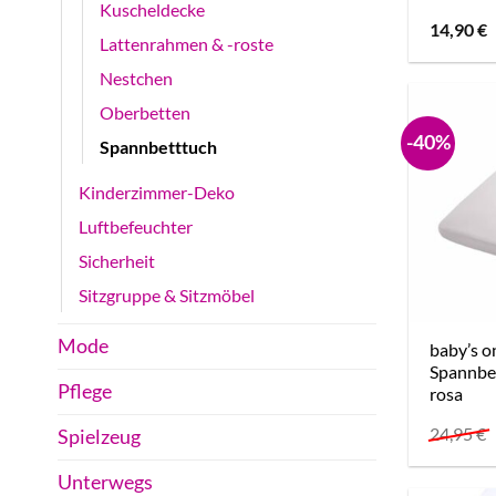
Kuscheldecke
14,90
€
Lattenrahmen & -roste
Nestchen
Oberbetten
-40%
Spannbetttuch
Kinderzimmer-Deko
Luftbefeuchter
Sicherheit
Sitzgruppe & Sitzmöbel
Mode
baby’s o
Spannbet
Pflege
rosa
24,95
€
Spielzeug
Unterwegs