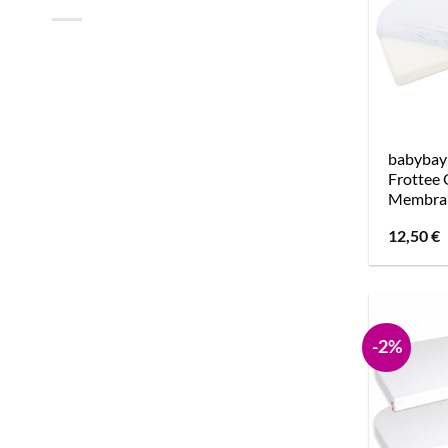
babybay
Frottee 
Membra
12,50
€
-2%