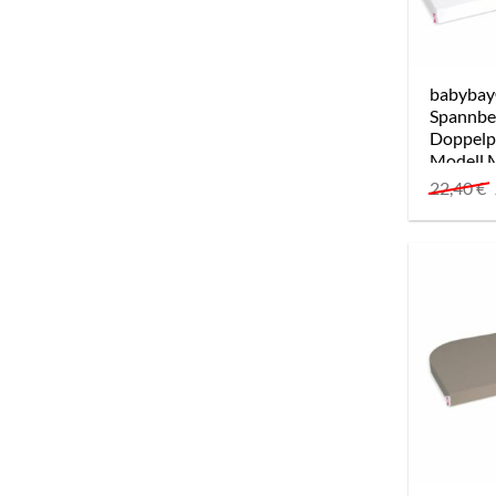
babybay
Spannbe
Doppelp
Modell M
Boxspri
22,40
€
Comfort 