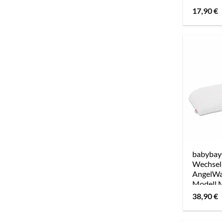
Original
17,90
€
Boxsprin
babyba
Wechsel
AngelWa
Modell M
und Com
38,90
€