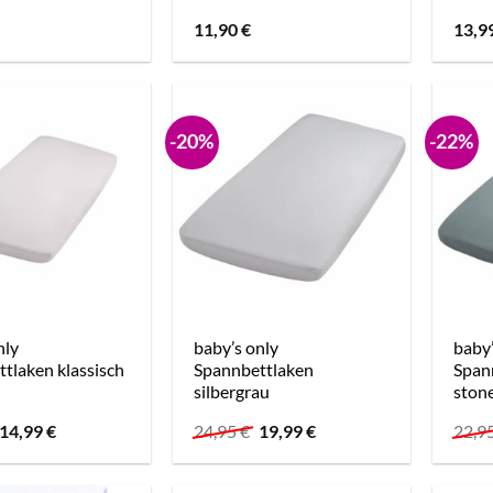
11,90
€
13,9
-20%
-22%
nly
baby’s only
baby’
tlaken klassisch
Spannbettlaken
Span
silbergrau
ston
Ursprünglicher
Aktueller
Ursprünglicher
Aktueller
14,99
€
24,95
€
19,99
€
22,9
Preis
Preis
Preis
Preis
war:
ist:
war:
ist:
24,95 €
14,99 €.
24,95 €
19,99 €.