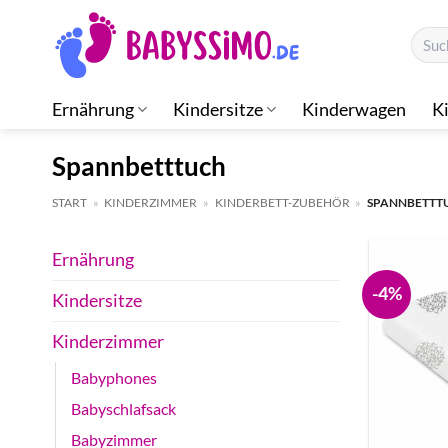
Zum
Suche
Inhalt
nach:
springen
Ernährung
Kindersitze
Kinderwagen
K
Spannbetttuch
START
»
KINDERZIMMER
»
KINDERBETT-ZUBEHÖR
»
SPANNBETTT
Ernährung
-4%
Kindersitze
Kinderzimmer
Babyphones
Babyschlafsack
Babyzimmer