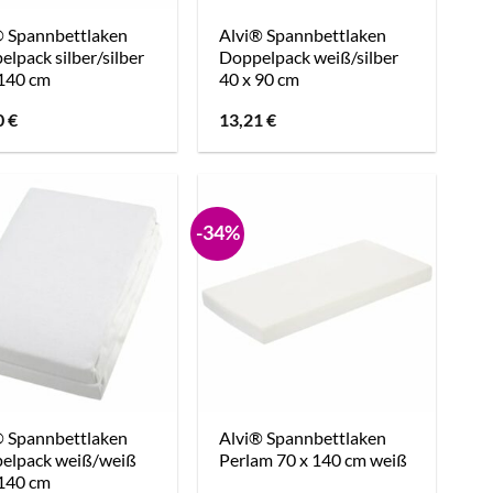
® Spannbettlaken
Alvi® Spannbettlaken
lpack silber/silber
Doppelpack weiß/silber
 140 cm
40 x 90 cm
0
€
13,21
€
-34%
® Spannbettlaken
Alvi® Spannbettlaken
elpack weiß/weiß
Perlam 70 x 140 cm weiß
 140 cm