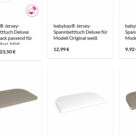
® Jersey-
babybay® Jersey-
baby
tttuch Deluxe
Spannbetttuch Deluxe für
Span
ack passend für
Modell Original weiß
Model
axi, Midi,
12,99
€
9,92
ng, Comfort und
Ursprünglicher
Aktueller
23,50
€
Preis
Preis
Plus, weiß
war:
ist:
22,40 €
23,50 €.