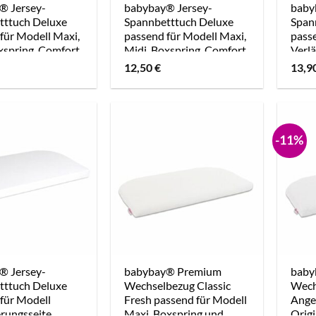
® Jersey-
babybay® Jersey-
baby
tttuch Deluxe
Spannbetttuch Deluxe
Span
für Modell Maxi,
passend für Modell Maxi,
pass
xspring, Comfort
Midi, Boxspring, Comfort
Verl
ort Plus, nougat
und Comfort Plus, Off-
Origi
12,50
€
13,9
White
Boxs
-11%
® Jersey-
babybay® Premium
baby
tttuch Deluxe
Wechselbezug Classic
Wech
für Modell
Fresh passend für Modell
Ange
rungsseite
Maxi, Boxspring und
Origi