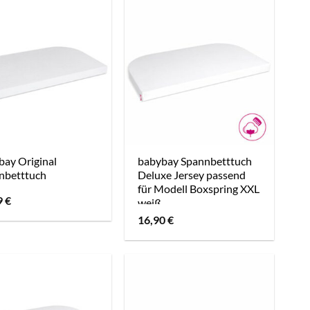
bay Original
babybay Spannbetttuch
nbetttuch
Deluxe Jersey passend
für Modell Boxspring XXL
9
€
weiß
16,90
€