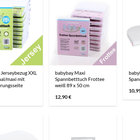
 Jerseybezug XXL
babybay Maxi
baby
nal/maxi mit
Spannbetttuch Frottee
Span
rungsseite
weiß 89 x 50 cm
10,9
12,90
€