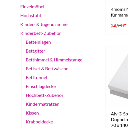
Einzelmöbel
4moms M
für mam
Hochstuhl
Kinder- & Jugendzimmer
29,90
€
Kinderbett-Zubehör
Betteinlagen
Bettgitter
Betthimmel & Himmelstange
Bettset & Bettwäsche
Betttunnel
Einschlagdecke
Hochbett-Zubehör
Kindermatratzen
Kissen
Alvi® S
Doppelpa
Krabbeldecke
70 x 140