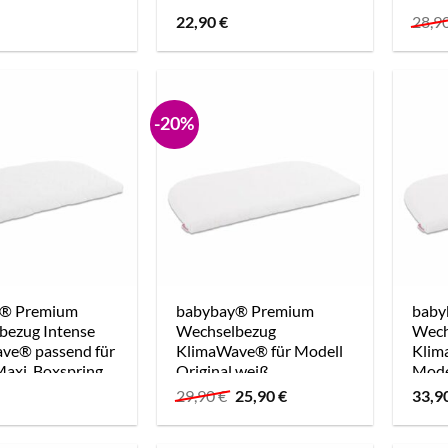
, Maxi, Midi und
Comfort Plus, weiß
22,90
€
28,9
g, weiß
-20%
y® Premium
babybay® Premium
baby
bezug Intense
Wechselbezug
Wech
ve® passend für
KlimaWave® für Modell
Klim
axi, Boxspring
Original weiß
Mode
fort Plus
Ursprünglicher
Aktueller
29,90
€
25,90
€
33,9
Preis
Preis
war:
ist:
29,90 €
25,90 €.