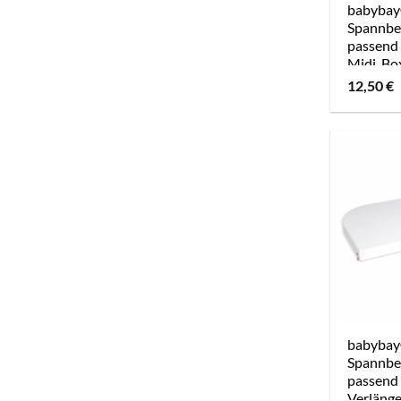
babybay
Spannbe
passend 
Midi, Bo
und Comf
12,50
€
babybay
Spannbe
passend 
Verlänge