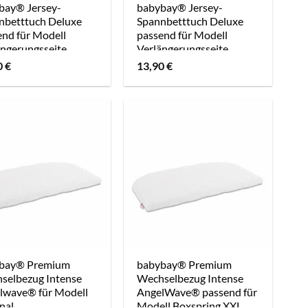
bay® Jersey-
babybay® Jersey-
nbetttuch Deluxe
Spannbetttuch Deluxe
end für Modell
passend für Modell
ängerungsseite
Verlängerungsseite
nal, Maxi, Midi und
Original, Maxi, Midi und
0
€
13,90
€
pring, nougat
Boxspring, Off-White
bay® Premium
babybay® Premium
selbezug Intense
Wechselbezug Intense
lwave® für Modell
AngelWave® passend für
nal
Modell Boxspring XXL