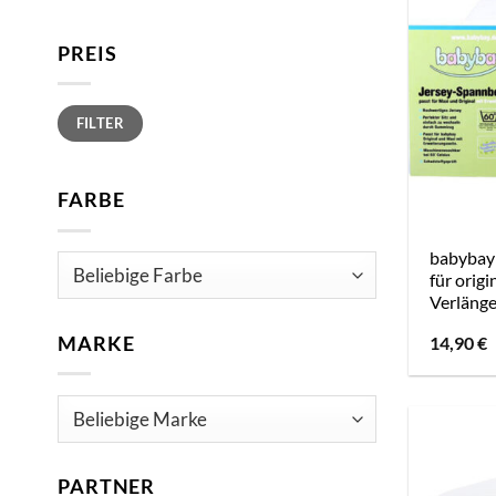
PREIS
Min.
Max.
FILTER
Preis
Preis
FARBE
babybay
für origi
Verlänge
MARKE
14,90
€
PARTNER