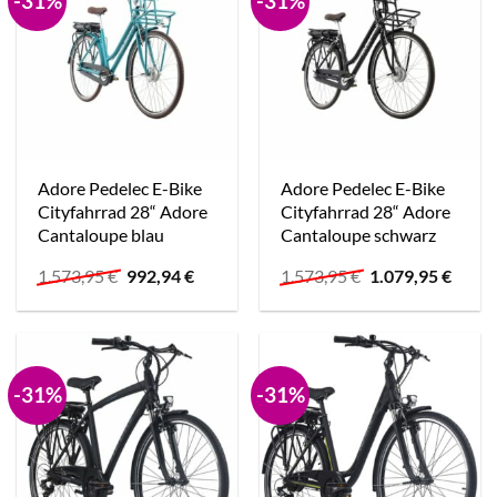
-31%
-31%
Adore Pedelec E-Bike
Adore Pedelec E-Bike
Cityfahrrad 28“ Adore
Cityfahrrad 28“ Adore
Cantaloupe blau
Cantaloupe schwarz
Ursprünglicher
Aktueller
Ursprünglicher
Aktue
1.573,95
€
992,94
€
1.573,95
€
1.079,95
€
Preis
Preis
Preis
Preis
war:
ist:
war:
ist:
1.573,95 €
992,94 €.
1.573,95 €
1.079,
-31%
-31%