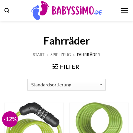
Zum
Inhalt
springen
Fahrräder
START
»
SPIELZEUG
»
FAHRRÄDER
FILTER
-12%