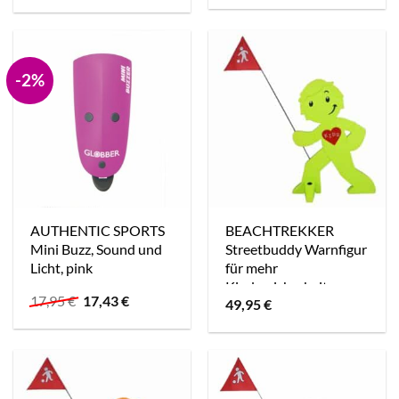
war:
ist:
1.715,95 €
1.190,00 €.
-2%
AUTHENTIC SPORTS
BEACHTREKKER
Mini Buzz, Sound und
Streetbuddy Warnfigur
Licht, pink
für mehr
Kindersicherheit –
Ursprünglicher
Aktueller
17,95
€
17,43
€
49,95
€
grün
Preis
Preis
war:
ist:
17,95 €
17,43 €.