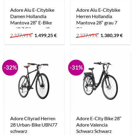
Adore Alu E-Citybike
Adore Alu E-Citybike
Damen Hollandia
Herren Hollandia
Mantova 28“ E-Bike
Mantova 28“ grau 7
weiß 7 Gänge weiß
Gänge grau
Ursprünglicher
Aktueller
Ursprünglicher
Aktue
2.377,95
€
1.499,25
€
2.377,95
€
1.380,39
€
Preis
Preis
Preis
Preis
war:
ist:
war:
ist:
2.377,95 €
1.499,25 €.
2.377,95 €
1.380,
-32%
-31%
Adore Cityrad Herren
Adore E-City Bike 28“
28 Urban-Bike UBN77
Adore Valencia
schwarz
Schwarz Schwarz