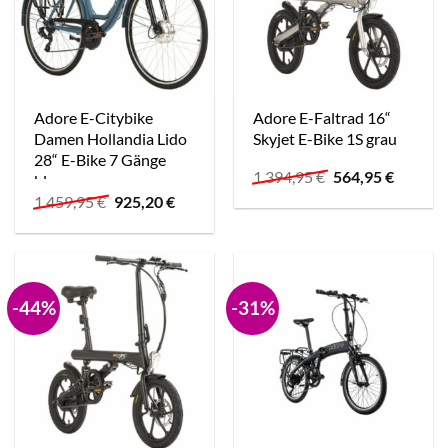
Adore E-Citybike
Adore E-Faltrad 16“
Damen Hollandia Lido
Skyjet E-Bike 1S grau
28“ E-Bike 7 Gänge
Ursprünglicher
Aktuell
1.394,95
€
564,95
€
blau
Preis
Preis
Ursprünglicher
Aktueller
1.459,95
€
925,20
€
war:
ist:
Preis
Preis
1.394,95 €
564,95 
war:
ist:
1.459,95 €
925,20 €.
-44%
-31%