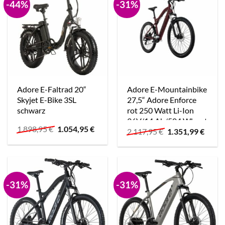
-44%
-31%
Adore E-Faltrad 20“
Adore E-Mountainbike
Skyjet E-Bike 3SL
27,5“ Adore Enforce
schwarz
rot 250 Watt Li-Ion
36V/14 Ah/504 Wh rot
Ursprünglicher
Aktueller
1.898,95
€
1.054,95
€
Ursprünglicher
Aktue
2.117,95
€
1.351,99
€
Preis
Preis
Preis
Preis
war:
ist:
war:
ist:
1.898,95 €
1.054,95 €.
2.117,95 €
1.351,
-31%
-31%