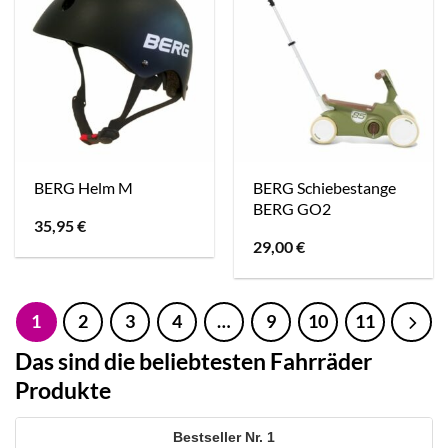
BERG Schiebestange
BERG Helm M
BERG GO2
35,95
€
29,00
€
1
2
3
4
…
9
10
11
Das sind die beliebtesten Fahrräder
Produkte
1