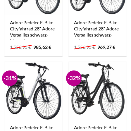
Adore Pedelec E-Bike
Adore Pedelec E-Bike
Cityfahrrad 28“ Adore
Cityfahrrad 28“ Adore
Versailles schwarz-
Versailles schwarz-
blau schwarz
grün schwarz
Ursprünglicher
Aktueller
Ursprünglicher
Aktuell
1.556,95
€
985,62
€
1.556,95
€
969,27
€
Preis
Preis
Preis
Preis
war:
ist:
war:
ist:
1.556,95 €
985,62 €.
1.556,95 €
969,27 
-31%
-32%
Adore Pedelec E-Bike
Adore Pedelec E-Bike