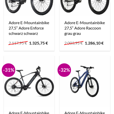
Adore E-Mountainbike
Adore E-Mountainbike
27,5“ Adore Enforce
27,5“ Adore Raccoon
schwarz schwarz
grau grau
Ursprünglicher
Aktueller
Ursprünglicher
Aktue
2.117,95
€
1.325,75
€
2.003,95
€
1.286,10
€
Preis
Preis
Preis
Preis
war:
ist:
war:
ist:
2.117,95 €
1.325,75 €.
2.003,95 €
1.286,
-31%
-32%
Adore E-Mountainbike
Adore E-Mountainbike