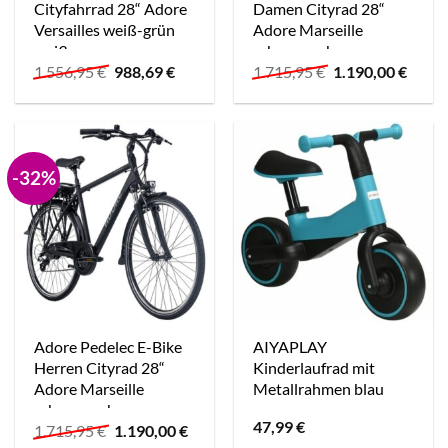
Cityfahrrad 28“ Adore
Damen Cityrad 28“
Versailles weiß-grün
Adore Marseille
weiß
schwarz schwarz
Ursprünglicher
Aktueller
Ursprünglicher
Aktue
1.556,95
€
988,69
€
1.715,95
€
1.190,00
€
Preis
Preis
Preis
Preis
war:
ist:
war:
ist:
1.556,95 €
988,69 €.
1.715,95 €
1.190,
-32%
Adore Pedelec E-Bike
AIYAPLAY
Herren Cityrad 28“
Kinderlaufrad mit
Adore Marseille
Metallrahmen blau
schwarz schwarz
47,99
€
Ursprünglicher
Aktueller
1.715,95
€
1.190,00
€
Preis
Preis