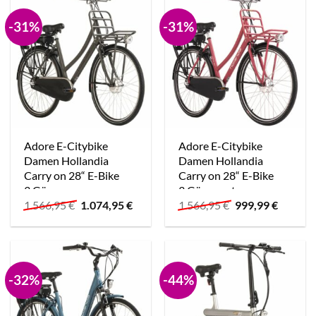
-31%
-31%
Adore E-Citybike
Adore E-Citybike
Damen Hollandia
Damen Hollandia
Carry on 28“ E-Bike
Carry on 28“ E-Bike
3 Gänge grau
3 Gänge rot
Ursprünglicher
Aktueller
Ursprünglicher
Aktuell
1.566,95
€
1.074,95
€
1.566,95
€
999,99
€
Preis
Preis
Preis
Preis
war:
ist:
war:
ist:
1.566,95 €
1.074,95 €.
1.566,95 €
999,99 
-32%
-44%