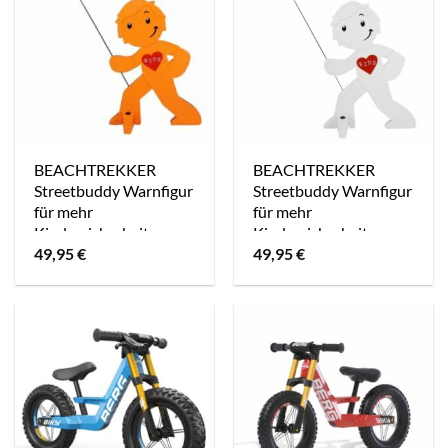
BEACHTREKKER
BEACHTREKKER
Streetbuddy Warnfigur
Streetbuddy Warnfigur
für mehr
für mehr
Kindersicherheit –
Kindersicherheit –
49,95
€
49,95
€
orange
weiß