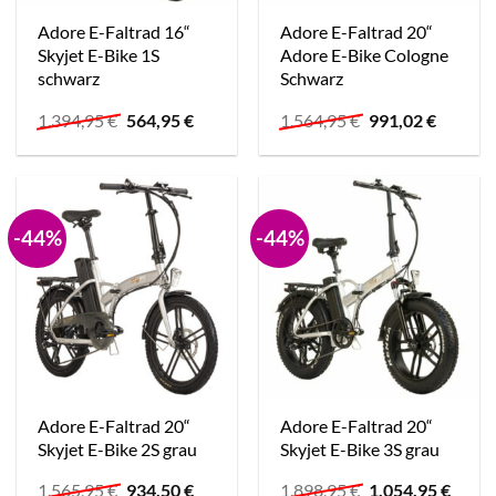
Adore E-Faltrad 16“
Adore E-Faltrad 20“
Skyjet E-Bike 1S
Adore E-Bike Cologne
schwarz
Schwarz
Ursprünglicher
Aktueller
Ursprünglicher
Aktuell
1.394,95
€
564,95
€
1.564,95
€
991,02
€
Preis
Preis
Preis
Preis
war:
ist:
war:
ist:
1.394,95 €
564,95 €.
1.564,95 €
991,02 
-44%
-44%
Adore E-Faltrad 20“
Adore E-Faltrad 20“
Skyjet E-Bike 2S grau
Skyjet E-Bike 3S grau
Ursprünglicher
Aktueller
Ursprünglicher
Aktue
1.565,95
€
934,50
€
1.898,95
€
1.054,95
€