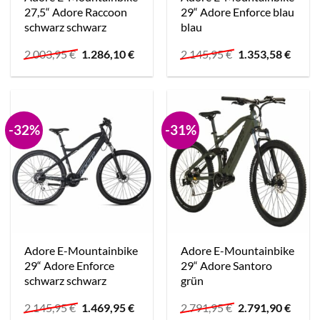
27,5“ Adore Raccoon
29“ Adore Enforce blau
schwarz schwarz
blau
Ursprünglicher
Aktueller
Ursprünglicher
Aktue
2.003,95
€
1.286,10
€
2.145,95
€
1.353,58
€
Preis
Preis
Preis
Preis
war:
ist:
war:
ist:
2.003,95 €
1.286,10 €.
2.145,95 €
1.353,
-32%
-31%
Adore E-Mountainbike
Adore E-Mountainbike
29“ Adore Enforce
29“ Adore Santoro
schwarz schwarz
grün
Ursprünglicher
Aktueller
Ursprünglicher
Aktue
2.145,95
€
1.469,95
€
2.791,95
€
2.791,90
€
Preis
Preis
Preis
Preis