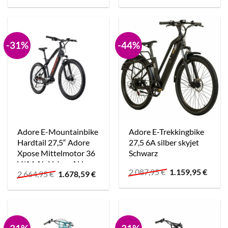
war:
ist:
war:
ist:
2.145,95 €
1.469,95 €.
2.791,95 €
2.791,
-31%
-44%
Adore E-Mountainbike
Adore E-Trekkingbike
Hardtail 27,5“ Adore
27,5 6A silber skyjet
Xpose Mittelmotor 36
Schwarz
V/14 Ah Li-Ion-Akku
Ursprünglicher
Aktue
2.087,95
€
1.159,95
€
Ursprünglicher
Aktueller
2.664,95
€
1.678,59
€
schwarz
Preis
Preis
Preis
Preis
war:
ist:
war:
ist:
2.087,95 €
1.159,
2.664,95 €
1.678,59 €.