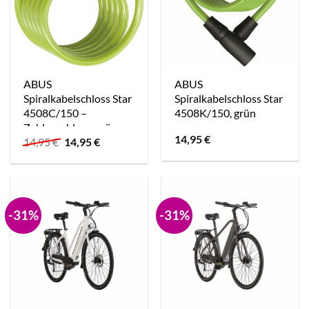
ABUS
ABUS
Spiralkabelschloss Star
Spiralkabelschloss Star
4508C/150 –
4508K/150, grün
Zahlenschloss, grün
14,95
€
Ursprünglicher
Aktueller
14,95
€
14,95
€
Preis
Preis
war:
ist:
14,95 €
14,95 €.
-31%
-31%