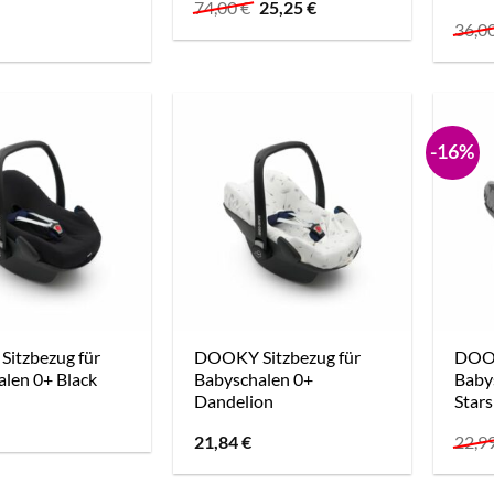
Ursprünglicher
Aktueller
74,00
€
25,25
€
Preis
Preis
36,0
war:
ist:
74,00 €
25,25 €.
-16%
itzbezug für
DOOKY Sitzbezug für
DOOK
len 0+ Black
Babyschalen 0+
Baby
Dandelion
Stars
21,84
€
22,9