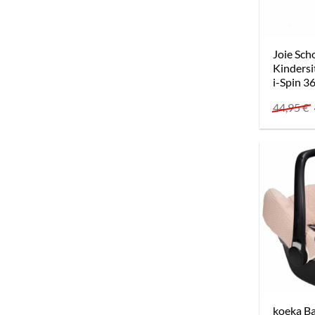
Joie Sch
Kindersi
i-Spin 3
44,95
€
koeka B