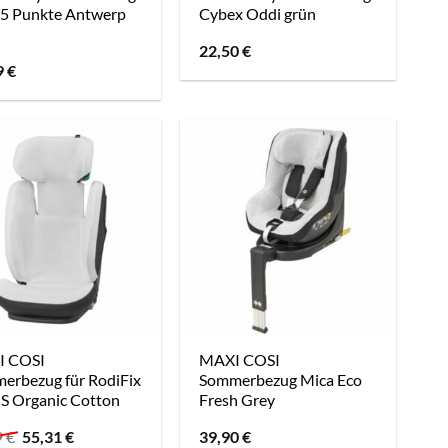
/5 Punkte Antwerp
Cybex Oddi grün
22,50
€
9
€
 COSI
MAXI COSI
erbezug für RodiFix
Sommerbezug Mica Eco
 S Organic Cotton
Fresh Grey
Ursprünglicher
Aktueller
9
€
55,31
€
39,90
€