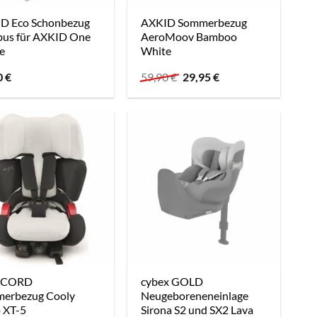
D Eco Schonbezug
AXKID Sommerbezug
us für AXKID One
AeroMoov Bamboo
e
White
Ursprünglicher
Aktueller
0
€
59,90
€
29,95
€
Preis
Preis
war:
ist:
59,90 €
29,95 €.
CORD
cybex GOLD
erbezug Cooly
Neugeboreneneinlage
o XT-5
Sirona S2 und SX2 Lava