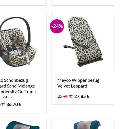
Preis
Preis
war:
ist:
59,99 €
55,31 €.
-24%
o Schonbezug
Meyco Wippenbezug
ard Sand Melange
Velvet Leopard
indersitz Gr 1+ mit
Ursprünglicher
Aktueller
32,95
€
27,85
€
stütze
Preis
Preis
Ursprünglicher
Aktueller
5
€
36,70
€
war:
ist:
Preis
Preis
32,95 €
27,85 €.
war:
ist:
34,95 €
36,70 €.