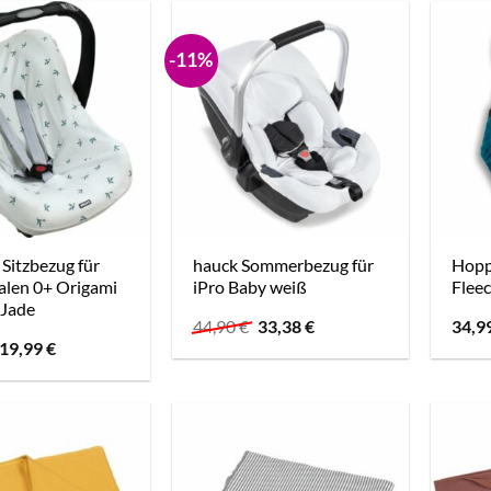
-11%
itzbezug für
hauck Sommerbezug für
Hopp
alen 0+ Origami
iPro Baby weiß
Fleec
 Jade
Ursprünglicher
Aktueller
44,90
€
33,38
€
34,9
Preis
Preis
Ursprünglicher
Aktueller
19,99
€
war:
ist:
Preis
Preis
44,90 €
33,38 €.
war:
ist:
22,99 €
19,99 €.