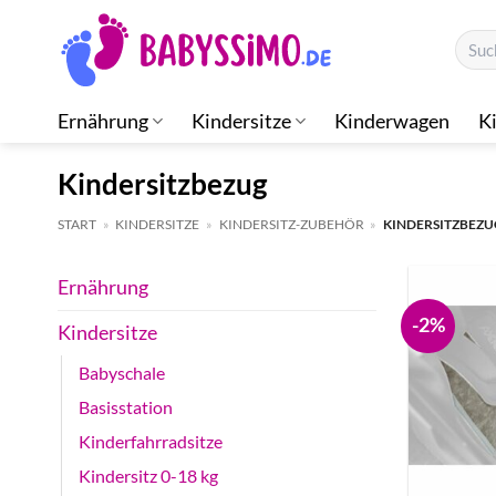
Zum
Suche
Inhalt
nach:
springen
Ernährung
Kindersitze
Kinderwagen
K
Kindersitzbezug
START
»
KINDERSITZE
»
KINDERSITZ-ZUBEHÖR
»
KINDERSITZBEZU
Ernährung
-2%
Kindersitze
Babyschale
Basisstation
Kinderfahrradsitze
Kindersitz 0-18 kg