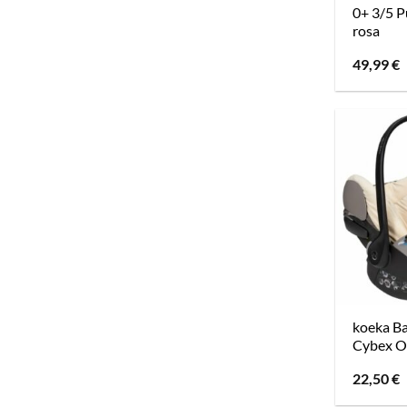
0+ 3/5 
rosa
49,99
€
koeka B
Cybex O
22,50
€