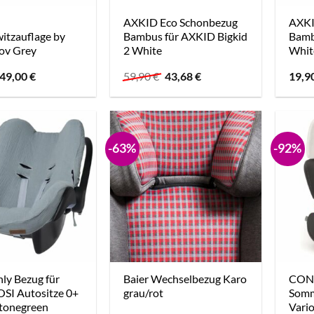
AXKID Eco Schonbezug
AXKI
itzauflage by
Bambus für AXKID Bigkid
Bamb
ov Grey
2 White
Whit
Ursprünglicher
Aktueller
Ursprünglicher
Aktueller
49,00
€
59,90
€
43,68
€
19,9
Preis
Preis
Preis
Preis
war:
ist:
war:
ist:
49,90 €
49,00 €.
59,90 €
43,68 €.
-63%
-92%
nly Bezug für
Baier Wechselbezug Karo
CON
SI Autositze 0+
grau/rot
Somm
Stonegreen
Vari