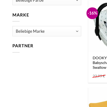
-16%
MARKE
PARTNER
DOOKY S
Babysch
Swallow
22,99
€