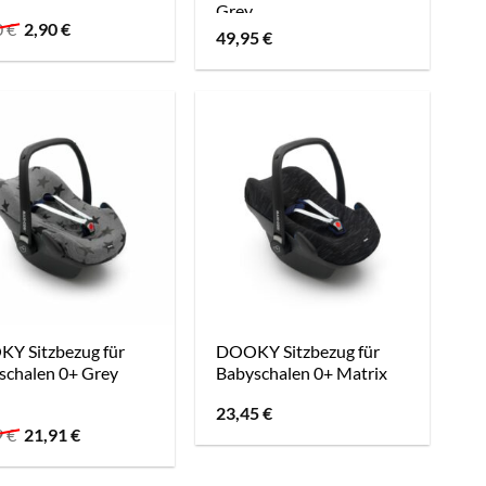
Grey
Ursprünglicher
Aktueller
0
€
2,90
€
49,95
€
Preis
Preis
war:
ist:
36,00 €
2,90 €.
Y Sitzbezug für
DOOKY Sitzbezug für
schalen 0+ Grey
Babyschalen 0+ Matrix
23,45
€
Ursprünglicher
Aktueller
9
€
21,91
€
Preis
Preis
war:
ist:
22,99 €
21,91 €.