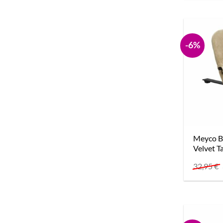
-6%
Meyco B
Velvet T
32,95
€