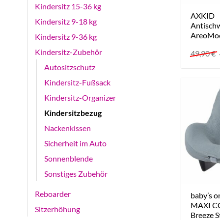
Kindersitz 15-36 kg
AXKID
Kindersitz 9-18 kg
Antischw
AreoMo
Kindersitz 9-36 kg
Kindersitz-Zubehör
49,90
€
Autositzschutz
Kindersitz-Fußsack
Kindersitz-Organizer
Kindersitzbezug
Nackenkissen
Sicherheit im Auto
Sonnenblende
Sonstiges Zubehör
Reboarder
baby’s o
MAXI CO
Sitzerhöhung
Breeze 