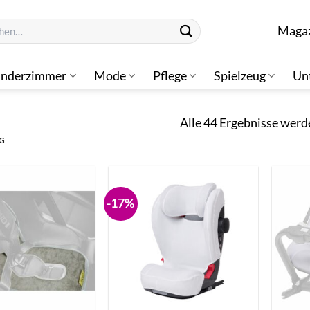
n
Maga
inderzimmer
Mode
Pflege
Spielzeug
Un
Alle 44 Ergebnisse werd
G
-17%