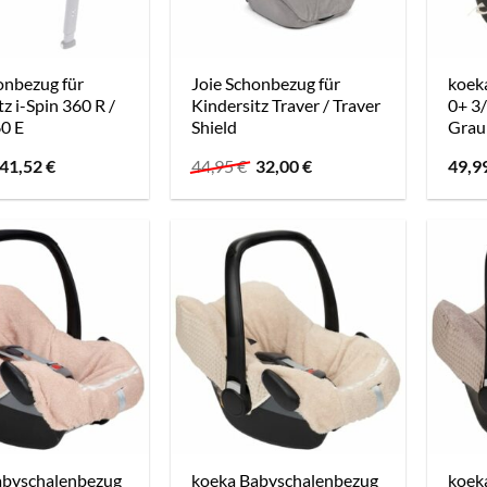
onbezug für
Joie Schonbezug für
koek
tz i-Spin 360 R /
Kindersitz Traver / Traver
0+ 3
60 E
Shield
Grau
Ursprünglicher
Aktueller
Ursprünglicher
Aktueller
41,52
€
44,95
€
32,00
€
49,9
Preis
Preis
Preis
Preis
war:
ist:
war:
ist:
44,95 €
41,52 €.
44,95 €
32,00 €.
abyschalenbezug
koeka Babyschalenbezug
koek