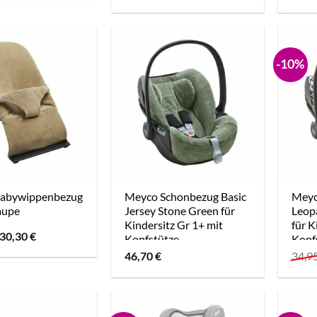
Preis
Preis
war:
ist:
59,99 €
47,99 €.
-10%
abywippenbezug
Meyco Schonbezug Basic
Meyc
aupe
Jersey Stone Green für
Leop
Kindersitz Gr 1+ mit
für K
Ursprünglicher
Aktueller
30,30
€
Kopfstütze
Kopf
Preis
Preis
46,70
€
34,9
war:
ist:
32,95 €
30,30 €.