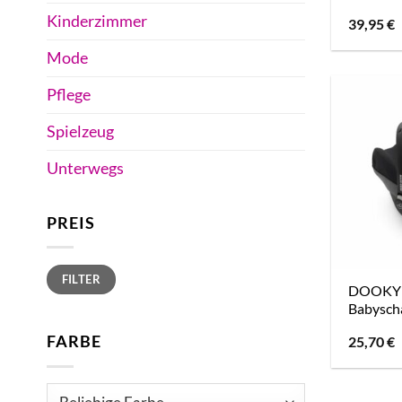
Kinderzimmer
39,95
€
Mode
Pflege
Spielzeug
Unterwegs
PREIS
Min.
Max.
FILTER
Preis
Preis
DOOKY S
Babyscha
FARBE
25,70
€