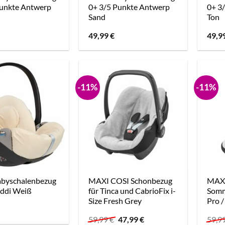
Punkte Antwerp
0+ 3/5 Punkte Antwerp
0+ 3
Sand
Ton
49,99
€
49,9
-11%
-11%
abyschalenbezug
MAXI COSI Schonbezug
MAXI
ddi Weiß
für Tinca und CabrioFix i-
Somm
Size Fresh Grey
Pro /
Ursprünglicher
Aktueller
59,99
€
47,99
€
59,9