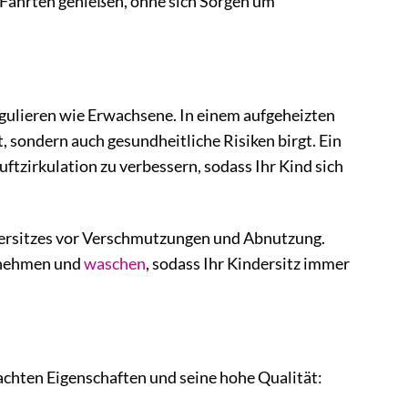
 Fahrten genießen, ohne sich Sorgen um
gulieren wie Erwachsene. In einem aufgeheizten
 sondern auch gesundheitliche Risiken birgt. Ein
tzirkulation zu verbessern, sodass Ihr Kind sich
ersitzes vor Verschmutzungen und Abnutzung.
abnehmen und
waschen
, sodass Ihr Kindersitz immer
chten Eigenschaften und seine hohe Qualität: