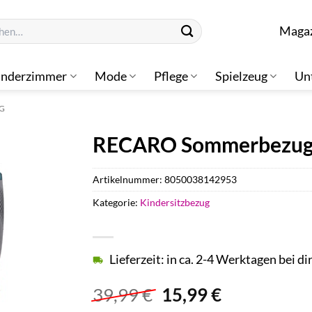
n
Maga
inderzimmer
Mode
Pflege
Spielzeug
Un
G
RECARO Sommerbezug G
Artikelnummer:
8050038142953
Kategorie:
Kindersitzbezug
Lieferzeit: in ca. 2-4 Werktagen bei di
Ursprünglicher
Aktueller
39,99
€
15,99
€