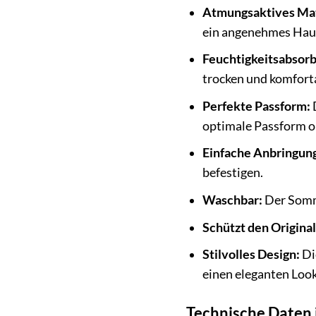
Atmungsaktives Mat
ein angenehmes Haut
Feuchtigkeitsabsorb
trocken und komforta
Perfekte Passform:
D
optimale Passform o
Einfache Anbringun
befestigen.
Waschbar:
Der Somme
Schützt den Origina
Stilvolles Design:
Di
einen eleganten Look
Technische Daten 