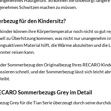
n angenehmes Hautgefühl. So können Sie unbesorgt längere
genehmes Schwitzen machen zu müssen.
bezug für den Kindersitz?
kinder können ihre Körpertemperatur noch nicht so gut re
ell zu Überhitzung kommen, was nicht nur unangenehm ist,
aktivem Material hilft, die Wärme abzuleiten und die Luf
nnter reisen kann.
t der Sommerbezug den Originalbezug Ihres RECARO Kind
assieren schnell, und der Sommerbezug lässt sich leicht 
leibt.
 RECARO Sommerbezugs Grey im Detail
 Grey für die Tian Serie überzeugt durch seine durchda