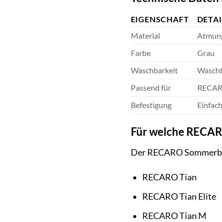
EIGENSCHAFT
DETAI
Material
Atmung
Farbe
Grau
Waschbarkeit
Waschb
Passend für
RECARO 
Befestigung
Einfac
Für welche RECARO
Der RECARO Sommerbezug
RECARO Tian
RECARO Tian Elite
RECARO Tian M