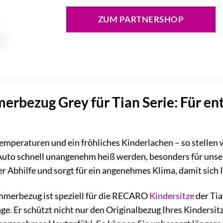
Preis
Preis
war:
ist:
ZUM PARTNERSHOP
39,99 €
15,99 €.
bezug Grey für Tian Serie: Für en
peraturen und ein fröhliches Kinderlachen – so stellen w
uto schnell unangenehm heiß werden, besonders für unse
hier Abhilfe und sorgt für ein angenehmes Klima, damit sich
merbezug ist speziell für die RECARO
Kindersitze
der Tia
e. Er schützt nicht nur den Originalbezug Ihres Kindersitz