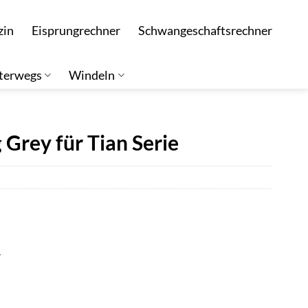
zin
Eisprungrechner
Schwangeschaftsrechner
terwegs
Windeln
rey für Tian Serie
r