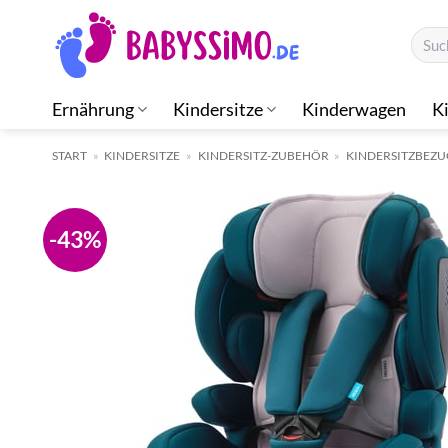
Zum
Suche
Inhalt
nach:
springen
Ernährung
Kindersitze
Kinderwagen
K
START
»
KINDERSITZE
»
KINDERSITZ-ZUBEHÖR
»
KINDERSITZBEZU
-43%