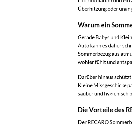
Luftzirkulation und ei
Überhitzung oder unan
Warum ein Sommer
Gerade Babys und Klein
Auto kann es daher schn
Sommerbezug aus atmungs
wohler fühlt und entspa
Darüber hinaus schütz
Kleine Missgeschicke p
sauber und hygienisch b
Die Vorteile des
Der RECARO Sommerbezug