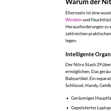
Warum der Nitr
Elternsein ist eine wun
Windeln
und Feuchttüch
Herausforderungen zu er
zahlreichen praktischen 
legen.
Intelligente Organ
Der Nitro Stash 29 übe
ermöglichen. Das geräu
Babyartikel. Ein separa
Schlüssel, Handy, Geld
Geräumiges Hauptfac
Gepolstertes Laptopf