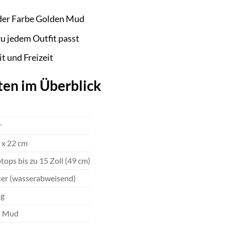
 der Farbe Golden Mud
u jedem Outfit passt
it und Freizeit
ten im Überblick
r
 x 22 cm
tops bis zu 15 Zoll (49 cm)
ter (wasserabweisend)
 g
n Mud