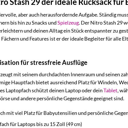
o Stash 29 der ideale Rucksack für E
dervolle, aber auch herausfordernde Aufgabe. Ständig musst
ern bis hin zu Snacks und
Spielzeug
. Der Nitro Stash 29 w
leichtern und deinen Alltag ein Stück entspannter zu ges
Fächern und Features ist er der ideale Begleiter für alle E
isation für stressfreie Ausflüge
rzeugt mit seinem durchdachten Innenraum und seinen zahl
mige Hauptfach bietet ausreichend Platz für Windeln, Wec
tes Laptopfach schützt deinen Laptop oder dein
Tablet
, wä
börse und andere persönliche Gegenstände geeignet sind.
h mit viel Platz für Babyutensilien und persönliche Gege
ach für Laptops bis zu 15 Zoll (49 cm)