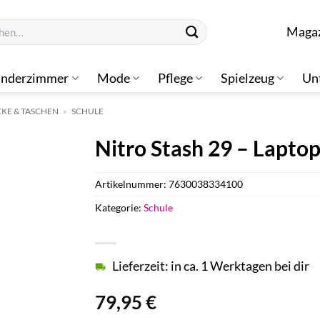
n
Maga
inderzimmer
Mode
Pflege
Spielzeug
Un
KE & TASCHEN
»
SCHULE
Nitro Stash 29 – Lapto
Artikelnummer:
7630038334100
Kategorie:
Schule
Lieferzeit: in ca. 1 Werktagen bei dir
79,95
€