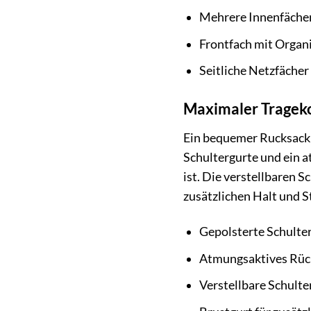
Mehrere Innenfächer 
Frontfach mit Organi
Seitliche Netzfächer
Maximaler Trageko
Ein bequemer Rucksack i
Schultergurte und ein 
ist. Die verstellbaren 
zusätzlichen Halt und St
Gepolsterte Schulte
Atmungsaktives Rück
Verstellbare Schulte