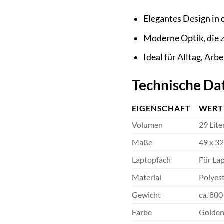
Elegantes Design in
Moderne Optik, die z
Ideal für Alltag, Arbe
Technische Da
EIGENSCHAFT
WERT
Volumen
29 Lite
Maße
49 x 32
Laptopfach
Für Lap
Material
Polyes
Gewicht
ca. 800
Farbe
Golde