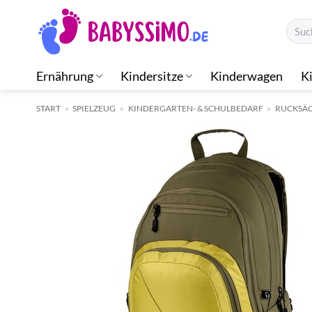
Zum
Suche
Inhalt
nach:
springen
Ernährung
Kindersitze
Kinderwagen
K
START
»
SPIELZEUG
»
KINDERGARTEN- & SCHULBEDARF
»
RUCKSÄC