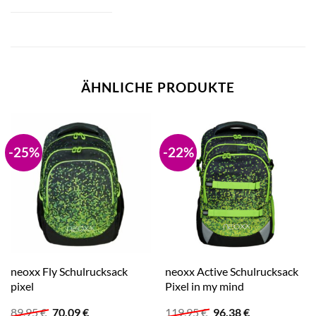
ÄHNLICHE PRODUKTE
-25%
-22%
neoxx Fly Schulrucksack
neoxx Active Schulrucksack
pixel
Pixel in my mind
Ursprünglicher
Aktueller
Ursprünglicher
Aktueller
89,95
€
70,09
€
119,95
€
96,38
€