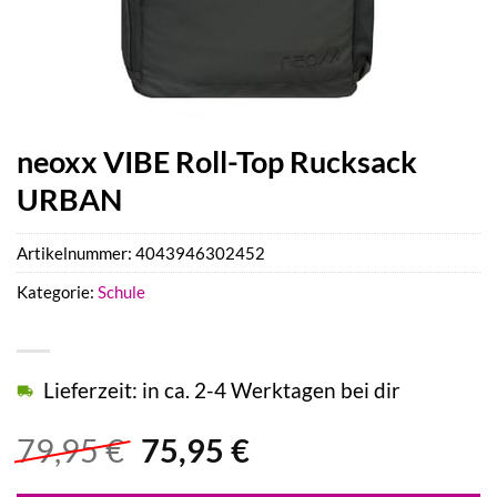
neoxx VIBE Roll-Top Rucksack
URBAN
Artikelnummer:
4043946302452
Kategorie:
Schule
Lieferzeit: in ca. 2-4 Werktagen bei dir
Ursprünglicher
Aktueller
79,95
€
75,95
€
Preis
Preis