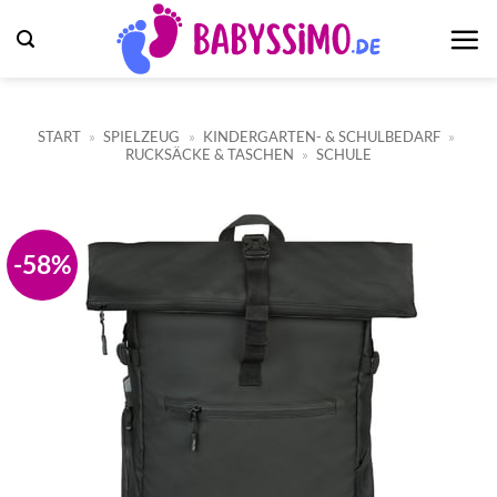
Zum
Inhalt
springen
START
»
SPIELZEUG
»
KINDERGARTEN- & SCHULBEDARF
»
RUCKSÄCKE & TASCHEN
»
SCHULE
-58%