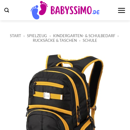
Zum
Inhalt
springen
START
»
SPIELZEUG
»
KINDERGARTEN- & SCHULBEDARF
»
RUCKSÄCKE & TASCHEN
»
SCHULE