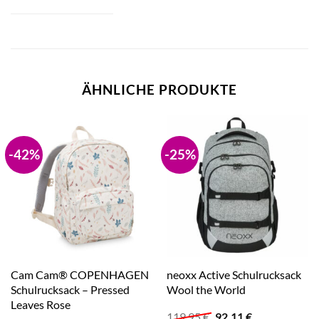
ÄHNLICHE PRODUKTE
-42%
-25%
Cam Cam® COPENHAGEN
neoxx Active Schulrucksack
Schulrucksack – Pressed
Wool the World
Leaves Rose
Ursprünglicher
Aktueller
119,95
€
92,11
€