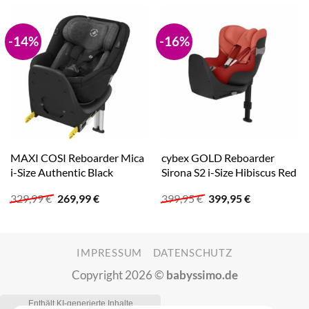
-14%
-16%
MAXI COSI Reboarder Mica
cybex GOLD Reboarder
i-Size Authentic Black
Sirona S2 i-Size Hibiscus Red
Ursprünglicher
Aktueller
Ursprünglicher
Aktueller
329,99
€
269,99
€
399,95
€
399,95
€
Preis
Preis
Preis
Preis
war:
ist:
war:
ist:
329,99 €
269,99 €.
399,95 €
399,95 €.
IMPRESSUM
DATENSCHUTZ
Copyright 2026 ©
babyssimo.de