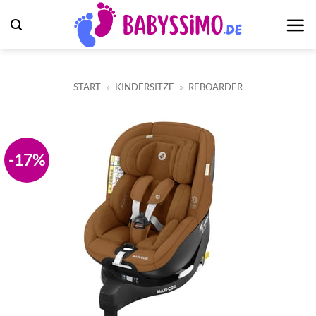
Zum
Inhalt
springen
START
»
KINDERSITZE
»
REBOARDER
-17%