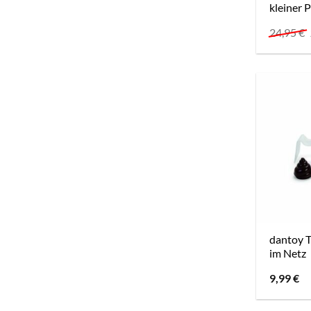
kleiner 
24,95
€
dantoy T
im Netz
9,99
€