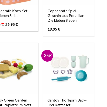
enrath Koch-Set –
Coppenrath Spiel-
ieben Sieben
Geschirr aus Porzellan –
Die Lieben Sieben
Ursprünglicher
Aktueller
5
€
26,95
€
Preis
Preis
19,95
€
war:
ist:
29,95 €
26,95 €.
-35%
oy Green Garden
dantoy Thorbjorn Back-
tückplatte im Netz
und Kaffeeset