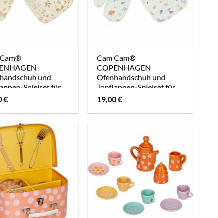
 Cam®
Cam Cam®
ENHAGEN
COPENHAGEN
handschuh und
Ofenhandschuh und
appen-Spielset für
Topflappen-Spielset für
r – Butterflies
Kinder – Forest
0
€
19,00
€