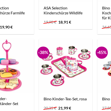
ction
ASA Selection
Bino 
hürze Farmlife
Kinderschürze Wildlife
Kocht
für K
Ursprünglicher
Aktueller
19,90
€
18,91
€
Preis
Preis
Ursprünglicher
Aktueller
19,90
€
34,6
war:
ist:
Preis
Preis
19,90 €
18,91 €.
war:
ist:
19,90 €
19,90 €.
-38%
-45%
der-
Bino Kinder-Tee-Set, rosa
Bino 
tänder-Set
Ursprünglicher
Aktueller
20,35
€
21,99
€
27,5