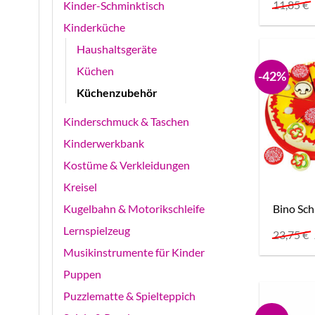
11,85
€
Kinder-Schminktisch
Kinderküche
Haushaltsgeräte
Küchen
-42%
Küchenzubehör
Kinderschmuck & Taschen
Kinderwerkbank
Kostüme & Verkleidungen
Kreisel
Bino Sch
Kugelbahn & Motorikschleife
Lernspielzeug
23,75
€
Musikinstrumente für Kinder
Puppen
Puzzlematte & Spielteppich