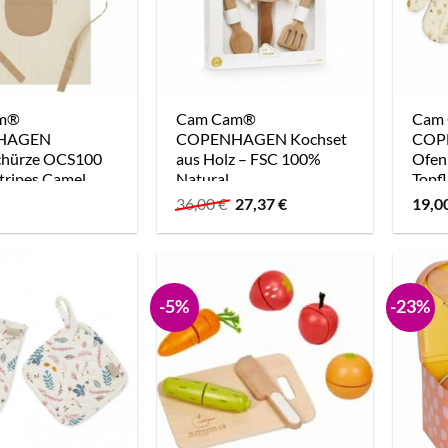
am®
Cam Cam®
Cam
HAGEN
COPENHAGEN Kochset
COP
chürze OCS100
aus Holz – FSC 100%
Ofen
Stripes Camel
Natural
Topfl
Kinde
Ursprünglicher
Aktueller
36,00
€
27,37
€
19,0
Preis
Preis
war:
ist:
36,00 €
27,37 €.
-5%
-23%