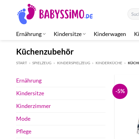
Zum
Suche
Inhalt
nach:
springen
Ernährung
Kindersitze
Kinderwagen
K
Küchenzubehör
START
»
SPIELZEUG
»
KINDERSPIELZEUG
»
KINDERKÜCHE
»
KÜCH
Ernährung
-5%
Kindersitze
Kinderzimmer
Mode
Pflege