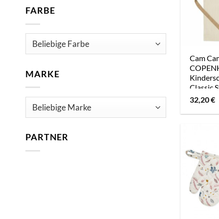
FARBE
Cam C
COPEN
MARKE
Kinders
Classic 
32,20
€
PARTNER