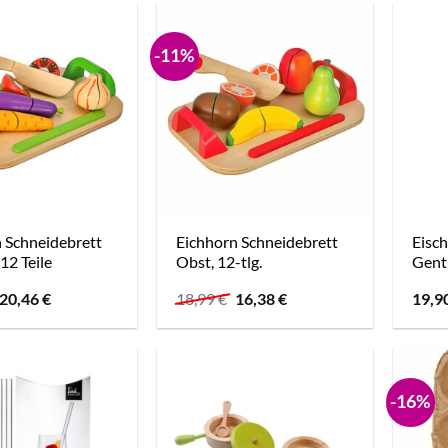
-11%
 Schneidebrett
Eichhorn Schneidebrett
Eisch
12 Teile
Obst, 12-tlg.
Gent
Ursprünglicher
Aktueller
Ursprünglicher
Aktueller
20,46
€
18,99
€
16,38
€
19,9
Preis
Preis
Preis
Preis
war:
ist:
war:
ist:
18,99 €
20,46 €.
18,99 €
16,38 €.
-16%