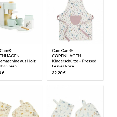
 Cam®
Cam Cam®
ENHAGEN
COPENHAGEN
eemaschine aus Holz
Kinderschürze – Pressed
sty Green
Leaves Rose
0
€
32,20
€