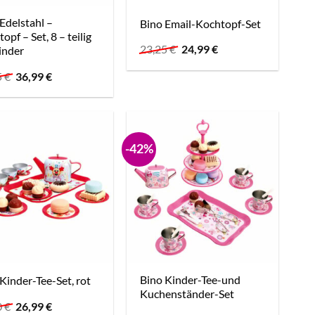
Edelstahl –
Bino Email-Kochtopf-Set
opf – Set, 8 – teilig
Ursprünglicher
Aktueller
23,25
€
24,99
€
inder
Preis
Preis
war:
ist:
Ursprünglicher
Aktueller
5
€
36,99
€
23,25 €
24,99 €.
Preis
Preis
war:
ist:
34,65 €
36,99 €.
-42%
Bino Kinder-Tee-und
Kinder-Tee-Set, rot
Kuchenständer-Set
Ursprünglicher
Aktueller
0
€
26,99
€