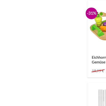
-31%
Eichhorn
Gemüse 
18,99
€