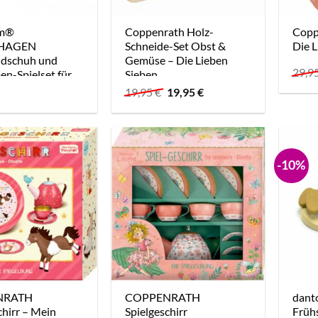
am®
Coppenrath Holz-
Copp
HAGEN
Schneide-Set Obst &
Die L
dschuh und
Gemüse – Die Lieben
29,9
en-Spielset für
Sieben
 Pressed Leaves
Ursprünglicher
Aktueller
19,95
€
19,95
€
Preis
Preis
war:
ist:
19,95 €
19,95 €.
-10%
NRATH
COPPENRATH
dant
chirr – Mein
Spielgeschirr
Frühs