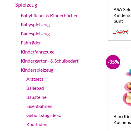
Spielzeug
ASA Sele
Kindersc
Babybücher & Kinderbücher
bunt
Babyspielzeug
19,90
€
Badespielzeug
Fahrräder
Kinderfahrzeuge
Kindergarten- & Schulbedarf
-35%
Kinderspielzeug
Arztsets
Bällebad
Bausteine
Eisenbahnen
Geburtstagsdeko
Bino Kin
Kuchens
Kaufladen