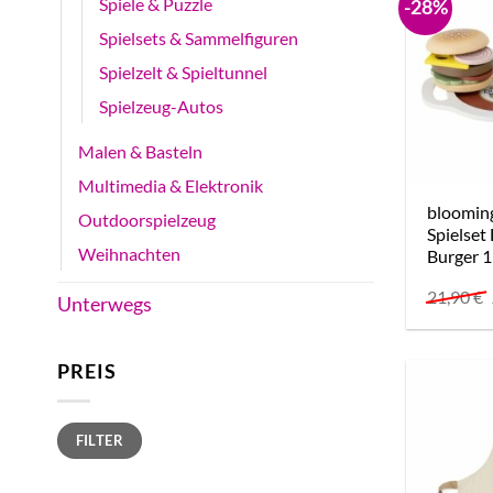
Spiele & Puzzle
-28%
Spielsets & Sammelfiguren
Spielzelt & Spieltunnel
Spielzeug-Autos
Malen & Basteln
Multimedia & Elektronik
blooming
Outdoorspielzeug
Spielset
Weihnachten
Burger 1
21,90
€
Unterwegs
PREIS
Min.
Max.
FILTER
Preis
Preis