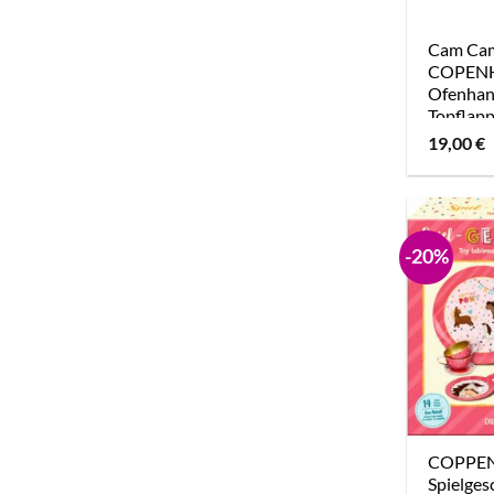
Cam C
COPEN
Ofenhan
Topflapp
Kinder –
19,00
€
Rose
-20%
COPPE
Spielges