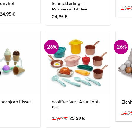
Ponyhof
Schmetterling –
13,9
Prinzessin Lillifee
Ursprünglicher
Aktueller
24,95
€
24,95
€
Preis
Preis
war:
ist:
24,95 €
24,95 €.
-26%
-26%
horbjorn Eisset
ecoiffier Vert Azur Topf-
Eichh
Set
11,9
Ursprünglicher
Aktueller
17,99
€
25,59
€
Preis
Preis
war:
ist:
17,99 €
25,59 €.