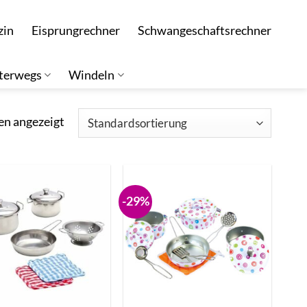
zin
Eisprungrechner
Schwangeschaftsrechner
terwegs
Windeln
en angezeigt
-29%