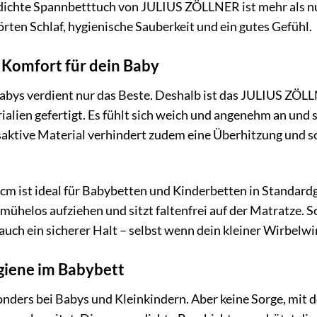
dichte Spannbetttuch von JULIUS ZÖLLNER ist mehr als nur
rten Schlaf, hygienische Sauberkeit und ein gutes Gefühl.
Komfort für dein Baby
Babys verdient nur das Beste. Deshalb ist das JULIUS ZÖ
alien gefertigt. Es fühlt sich weich und angenehm an und so
ktive Material verhindert zudem eine Überhitzung und sor
 cm ist ideal für Babybetten und Kinderbetten in Standa
mühelos aufziehen und sitzt faltenfrei auf der Matratze. So
auch ein sicherer Halt – selbst wenn dein kleiner Wirbelwi
giene im Babybett
sonders bei Babys und Kleinkindern. Aber keine Sorge, mi