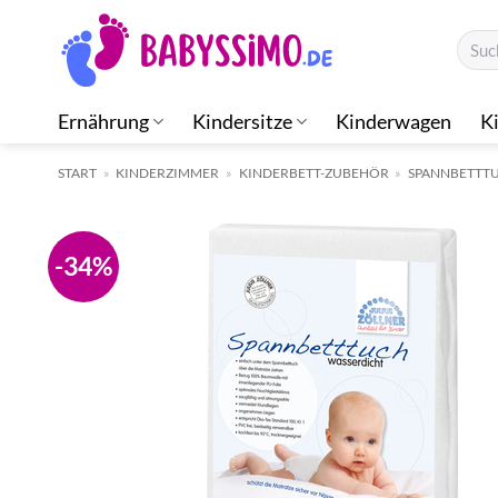
Zum
Suche
Inhalt
nach:
springen
Ernährung
Kindersitze
Kinderwagen
K
START
»
KINDERZIMMER
»
KINDERBETT-ZUBEHÖR
»
SPANNBETTT
-34%