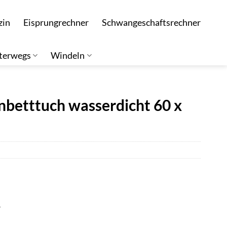
zin
Eisprungrechner
Schwangeschaftsrechner
terwegs
Windeln
etttuch wasserdicht 60 x
r