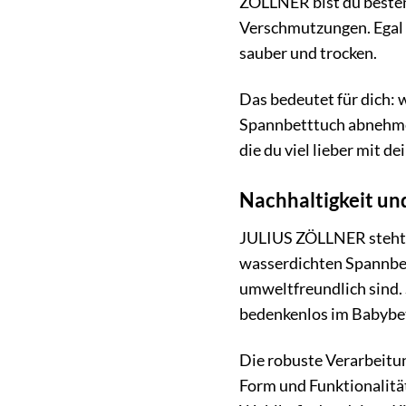
ZÖLLNER bist du besten
Verschmutzungen. Egal o
sauber und trocken.
Das bedeutet für dich: 
Spannbetttuch abnehm
die du viel lieber mit 
Nachhaltigkeit u
JULIUS ZÖLLNER steht s
wasserdichten Spannbet
umweltfreundlich sind. 
bedenkenlos im Babybet
Die robuste Verarbeitu
Form und Funktionalität 