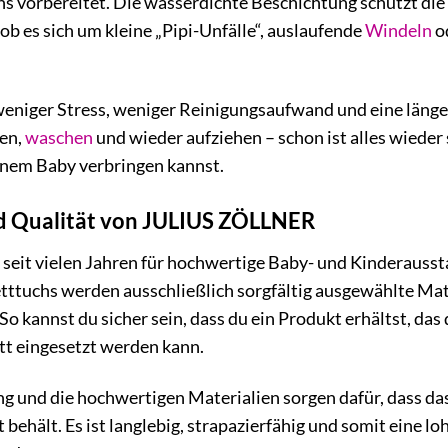
s vorbereitet. Die wasserdichte Beschichtung schützt die
b es sich um kleine „Pipi-Unfälle“, auslaufende
Windeln
od
weniger Stress, weniger Reinigungsaufwand und eine länge
en,
waschen
und wieder aufziehen – schon ist alles wieder
deinem Baby verbringen kannst.
nd Qualität von JULIUS ZÖLLNER
eit vielen Jahren für hochwertige Baby- und Kinderausst
ttuchs werden ausschließlich sorgfältig ausgewählte Mate
So kannst du sicher sein, dass du ein Produkt erhältst, da
t eingesetzt werden kann.
ng und die hochwertigen Materialien sorgen dafür, dass d
behält. Es ist langlebig, strapazierfähig und somit eine l