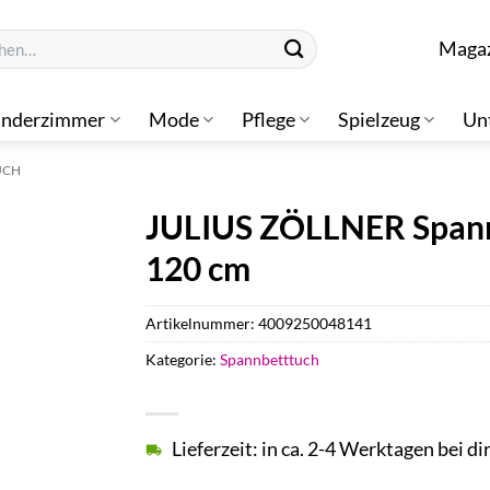
n
Maga
inderzimmer
Mode
Pflege
Spielzeug
Un
UCH
JULIUS ZÖLLNER Spannb
120 cm
Artikelnummer:
4009250048141
Kategorie:
Spannbetttuch
Lieferzeit: in ca. 2-4 Werktagen bei di