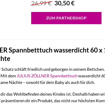
Ursprünglicher
Aktueller
26,99
€
30,50
€
Preis
Preis
war:
ist:
ZUM PARTNERSHOP
26,99 €
30,50 €.
R Spannbetttuch wasserdicht 60 x 
chte
ner Schatz schläft friedlich und geborgen in seinem Bettch
t. Mit dem
JULIUS ZÖLLNER
Spannbetttuch
wasserdicht 60
me Nächte – sowohl für dein Baby als auch für dich.
 dir das Wohlbefinden deines Kindes ist. Deshalb haben wi
präsentieren dir ein Produkt, das nicht nur höchsten Komf