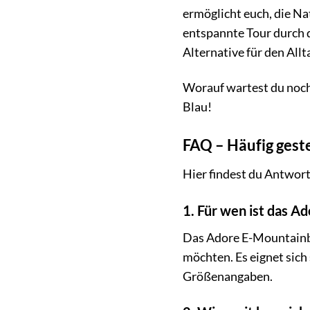
ermöglicht euch, die Na
entspannte Tour durch d
Alternative für den Allt
Worauf wartest du noch
Blau!
FAQ – Häufig gest
Hier findest du Antwort
1. Für wen ist das A
Das Adore E-Mountainbik
möchten. Es eignet sich
Größenangaben.