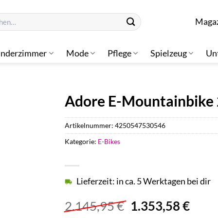
n
Maga
inderzimmer
Mode
Pflege
Spielzeug
Un
Adore E-Mountainbike 2
Artikelnummer:
4250547530546
Kategorie:
E-Bikes
Lieferzeit: in ca. 5 Werktagen bei dir
Ursprünglicher
Aktu
2.145,95
€
1.353,58
€