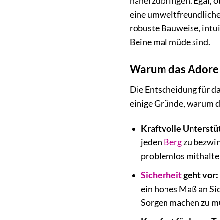
näherzubringen. Egal, o
eine umweltfreundliche 
robuste Bauweise, intui
Beine mal müde sind.
Warum das Adore E
Die Entscheidung für da
einige Gründe, warum da
Kraftvolle Unterstü
jeden
Berg
zu bezwin
problemlos mithalte
Sicherheit
geht vor:
ein hohes Maß an Sic
Sorgen machen zu m