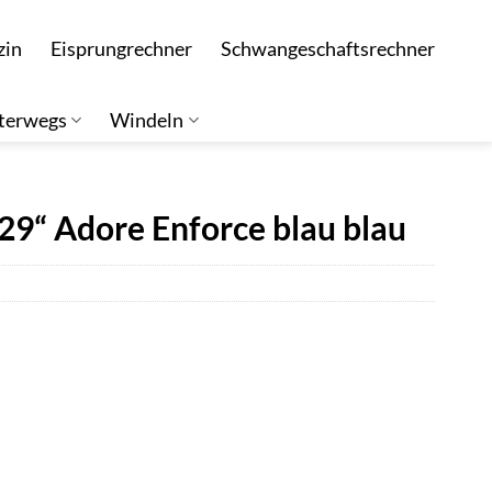
zin
Eisprungrechner
Schwangeschaftsrechner
terwegs
Windeln
9“ Adore Enforce blau blau
eller