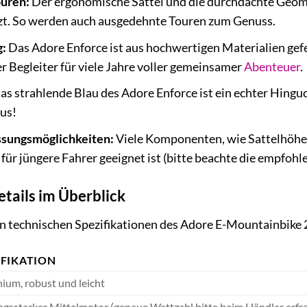
ouren:
Der ergonomische Sattel und die durchdachte Geomet
zt. So werden auch ausgedehnte Touren zum Genuss.
g:
Das Adore Enforce ist aus hochwertigen Materialien gef
uer Begleiter für viele Jahre voller gemeinsamer
Abenteuer
.
s strahlende Blau des Adore Enforce ist ein echter Hinguc
aus!
sungsmöglichkeiten:
Viele Komponenten, wie Sattelhöhe u
 für jüngere Fahrer geeignet ist (bitte beachte die empfo
tails im Überblick
en technischen Spezifikationen des Adore E-Mountainbike 2
IFIKATION
ium, robust und leicht
ngsstarker Mittelmotor (genaue Wattzahl bitte beim Händler erfr