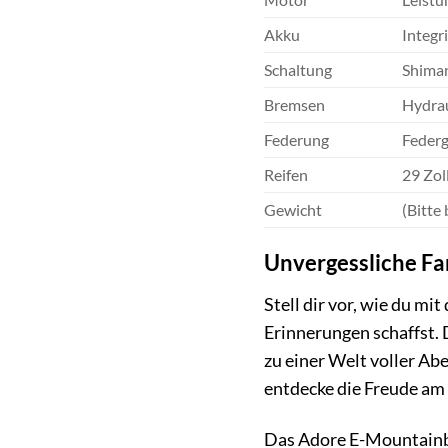
Akku
Integr
Schaltung
Shiman
Bremsen
Hydrau
Federung
Federg
Reifen
29 Zol
Gewicht
(Bitte
Unvergessliche F
Stell dir vor, wie du m
Erinnerungen schaffst. 
zu einer Welt voller A
entdecke die Freude am
Das Adore E-Mountainbike