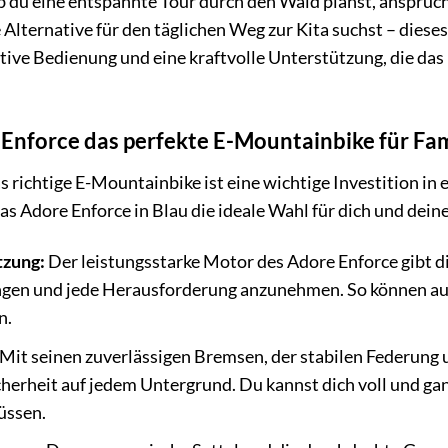
b du eine entspannte Tour durch den Wald planst, anspruch
Alternative für den täglichen Weg zur Kita suchst – diese
tive Bedienung und eine kraftvolle Unterstützung, die da
nforce das perfekte E-Mountainbike für Fami
s richtige E-Mountainbike ist eine wichtige Investition in
s Adore Enforce in Blau die ideale Wahl für dich und deine
tzung:
Der leistungsstarke Motor des Adore Enforce gibt di
gen und jede Herausforderung anzunehmen. So können auc
n.
Mit seinen zuverlässigen Bremsen, der stabilen Federung u
herheit auf jedem Untergrund. Du kannst dich voll und gan
üssen.