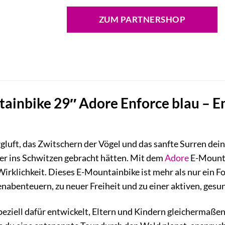
Preis
Prei
war:
ist:
ZUM PARTNERSHOP
2.145,95 €
1.353
inbike 29″ Adore Enforce blau – Ent
Bergluft, das Zwitschern der Vögel und das sanfte Surren 
her ins Schwitzen gebracht hätten. Mit dem
Adore
E-Mounta
Wirklichkeit. Dieses E-Mountainbike ist mehr als nur ein F
nabenteuern, zu neuer Freiheit und zu einer aktiven, gesu
peziell dafür entwickelt, Eltern und Kindern gleichermaße