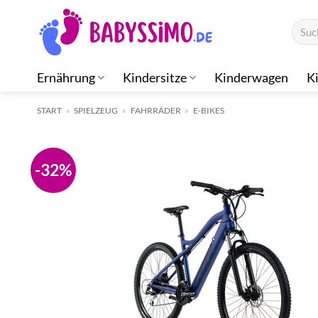
Zum
Suche
Inhalt
nach:
springen
Ernährung
Kindersitze
Kinderwagen
K
START
»
SPIELZEUG
»
FAHRRÄDER
»
E-BIKES
-32%