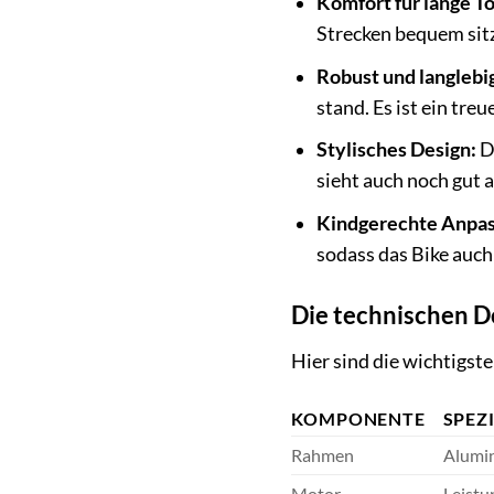
Komfort für lange T
Strecken bequem sit
Robust und langlebi
stand. Es ist ein tre
Stylisches Design:
Da
sieht auch noch gut 
Kindgerechte Anpas
sodass das Bike auch
Die technischen De
Hier sind die wichtigst
KOMPONENTE
SPEZ
Rahmen
Alumin
Motor
Leistu