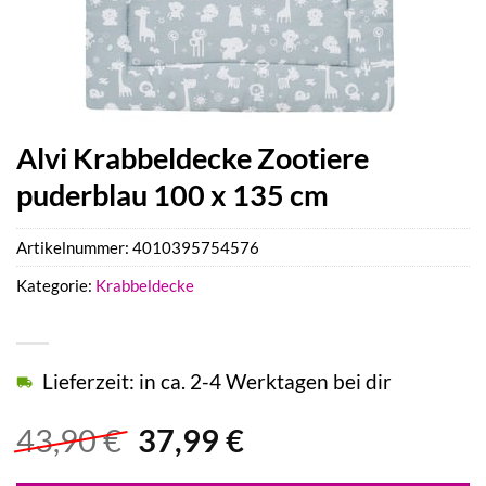
Alvi Krabbeldecke Zootiere
puderblau 100 x 135 cm
Artikelnummer:
4010395754576
Kategorie:
Krabbeldecke
Lieferzeit: in ca. 2-4 Werktagen bei dir
Ursprünglicher
Aktueller
43,90
€
37,99
€
Preis
Preis