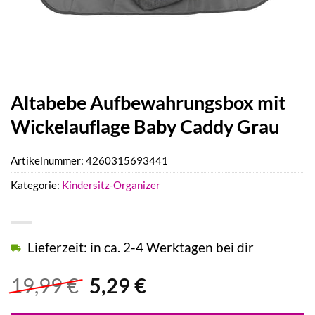
Altabebe Aufbewahrungsbox mit
Wickelauflage Baby Caddy Grau
Artikelnummer:
4260315693441
Kategorie:
Kindersitz-Organizer
Lieferzeit: in ca. 2-4 Werktagen bei dir
Ursprünglicher
Aktueller
19,99
€
5,29
€
Preis
Preis