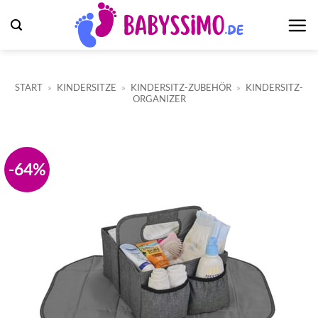
Zum
Inhalt
springen
START
»
KINDERSITZE
»
KINDERSITZ-ZUBEHÖR
»
KINDERSITZ-
ORGANIZER
-64%