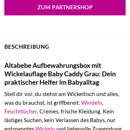
war:
ist:
ZUM PARTNERSHOP
19,99 €
5,29 €.
BESCHREIBUNG
Altabebe Aufbewahrungsbox mit
Wickelauflage Baby Caddy Grau: Dein
praktischer Helfer im Babyalltag
Stell dir vor, du stehst am Wickeltisch und alles,
was du brauchst, ist griffbereit:
Windeln
,
Feuchttücher
, Cremes, frische Kleidung. Kein
lästiges Suchen, kein Verlassen des Babys, nur
entspanntes
Wickeln
und liebevolle Zuwendung.