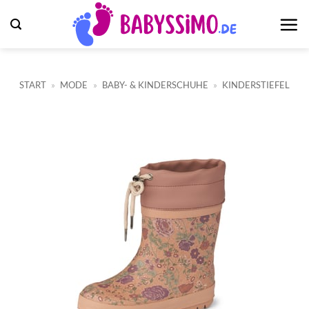
Zum
Inhalt
springen
START
»
MODE
»
BABY- & KINDERSCHUHE
»
KINDERSTIEFEL