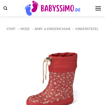
Zum
Inhalt
springen
START
»
MODE
»
BABY- & KINDERSCHUHE
»
KINDERSTIEFEL