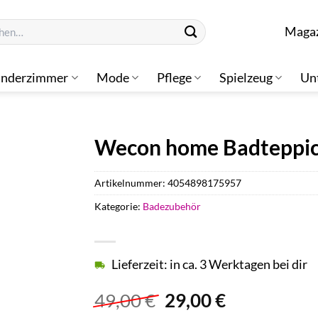
n
Maga
inderzimmer
Mode
Pflege
Spielzeug
Un
Wecon home Badteppich
Artikelnummer:
4054898175957
Kategorie:
Badezubehör
Lieferzeit: in ca. 3 Werktagen bei dir
Ursprünglicher
Aktueller
49,00
€
29,00
€