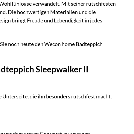
 Wohlfühloase verwandelt. Mit seiner rutschfesten
ind. Die hochwertigen Materialien und die
sign bringt Freude und Lebendigkeit in jedes
en Sie noch heute den Wecon home Badteppich
dteppich Sleepwalker II
 Unterseite, die ihn besonders rutschfest macht.
ihn vor dem ersten Gebrauch zu waschen.