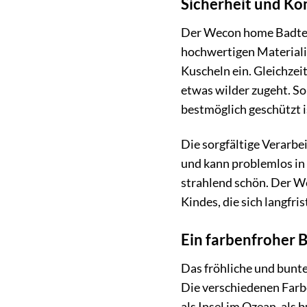
Sicherheit und Ko
Der Wecon home Badteppi
hochwertigen Materialie
Kuscheln ein. Gleichzeit
etwas wilder zugeht. S
bestmöglich geschützt i
Die sorgfältige Verarbe
und kann problemlos in
strahlend schön. Der We
Kindes, die sich langfris
Ein farbenfroher 
Das fröhliche und bunt
Die verschiedenen Farb
als Insel im Ozean, als