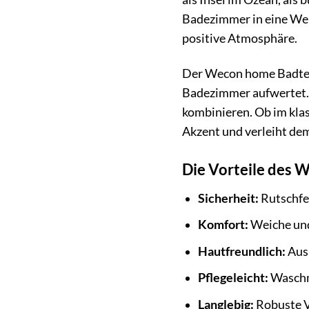
Badezimmer in eine Welt
positive Atmosphäre.
Der Wecon home Badteppi
Badezimmer aufwertet. E
kombinieren. Ob im klas
Akzent und verleiht de
Die Vorteile des W
Sicherheit:
Rutschfes
Komfort:
Weiche und
Hautfreundlich:
Aus 
Pflegeleicht:
Waschm
Langlebig:
Robuste V