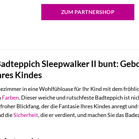
Preis
Preis
war:
ist:
ZUM PARTNERSHOP
49,00 €
29,00 €.
dteppich Sleepwalker II bunt: Gebo
res Kindes
ezimmer in eine Wohlfühloase für Ihr Kind mit dem fröhli
n
Farben
. Dieser weiche und rutschfeste Badteppich ist ni
froher Blickfang, der die Fantasie Ihres Kindes anregt und
nd die
Sicherheit
, die er verdient, und machen Sie das Bad