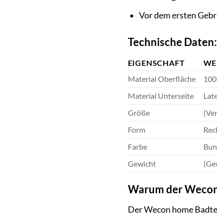
Vor dem ersten Geb
Technische Daten:
EIGENSCHAFT
WE
Material Oberfläche
100
Material Unterseite
Lat
Größe
(Ve
Form
Rec
Farbe
Bun
Gewicht
(Gew
Warum der Wecon h
Der Wecon home Badteppi