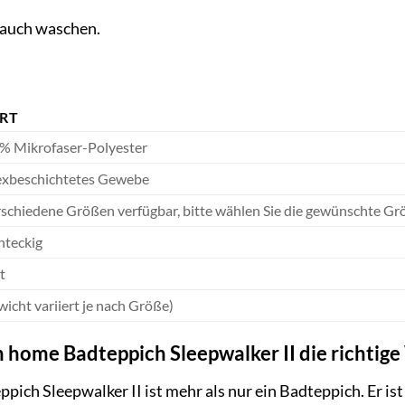
rauch waschen.
RT
% Mikrofaser-Polyester
exbeschichtetes Gewebe
rschiedene Größen verfügbar, bitte wählen Sie die gewünschte Gr
hteckig
t
icht variiert je nach Größe)
ome Badteppich Sleepwalker II die richtige 
ch Sleepwalker II ist mehr als nur ein Badteppich. Er ist 