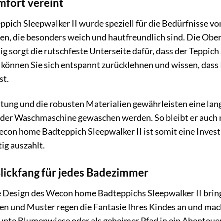
mfort vereint
ch Sleepwalker II wurde speziell für die Bedürfnisse von
n, die besonders weich und hautfreundlich sind. Die Ober
ig sorgt die rutschfeste Unterseite dafür, dass der Teppich
o können Sie sich entspannt zurücklehnen und wissen, das
st.
itung und die robusten Materialien gewährleisten eine lang
 der Waschmaschine gewaschen werden. So bleibt er auch
con home Badteppich Sleepwalker II ist somit eine Investi
tig auszahlt.
Blickfang für jedes Badezimmer
e Design des Wecon home Badteppichs Sleepwalker II bring
en und Muster regen die Fantasie Ihres Kindes an und mac
 bunte Blumenwiese oder als geheimer Pfad in ein Abenteu