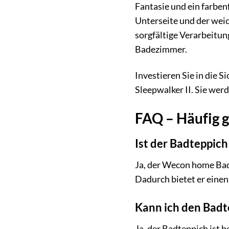
Fantasie und ein farben
Unterseite und der weic
sorgfältige Verarbeitun
Badezimmer.
Investieren Sie in die 
Sleepwalker II. Sie wer
FAQ – Häufig 
Ist der Badteppich
Ja, der Wecon home Badt
Dadurch bietet er eine
Kann ich den Bad
Ja, der Badteppich ist 