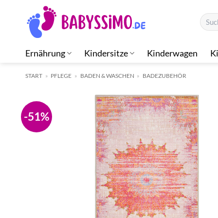
Zum
Suche
Inhalt
nach:
springen
Ernährung
Kindersitze
Kinderwagen
K
START
»
PFLEGE
»
BADEN & WASCHEN
»
BADEZUBEHÖR
-51%