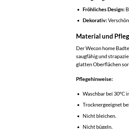
Fröhliches Design:
B
Dekorativ:
Verschöne
Material und Pfle
Der Wecon home Badtepp
saugfähig und strapazie
glatten Oberflächen sor
Pflegehinweise:
Waschbar bei 30°C i
Trocknergeeignet bei
Nicht bleichen.
Nicht bügeln.