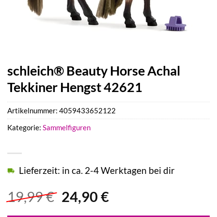
schleich® Beauty Horse Achal
Tekkiner Hengst 42621
Artikelnummer:
4059433652122
Kategorie:
Sammelfiguren
Lieferzeit: in ca. 2-4 Werktagen bei dir
Ursprünglicher
Aktueller
19,99
€
24,90
€
Preis
Preis