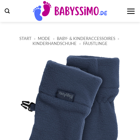
Zum
Inhalt
springen
START
»
MODE
»
BABY- & KINDERACCESSOIRES
»
KINDERHANDSCHUHE
»
FÄUSTLINGE