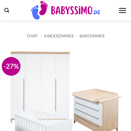
Zum
Inhalt
springen
START
»
KINDERZIMMER
»
BABYZIMMER
-27%