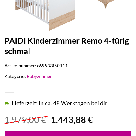
PAIDI Kinderzimmer Remo 4-türig
schmal
Artikelnummer:
c69533f50111
Kategorie:
Babyzimmer
Lieferzeit: in ca. 48 Werktagen bei dir
Ursprünglicher
Aktueller
1.979,00
€
1.443,88
€
Preis
Preis