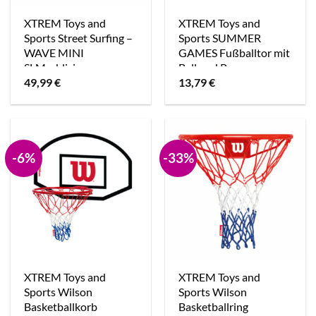
XTREM Toys and
XTREM Toys and
Sports Street Surfing –
Sports SUMMER
WAVE MINI
GAMES Fußballtor mit
SLMarblicious
Ball und Pumpe
49,99
€
13,79
€
-6%
-33%
XTREM Toys and
XTREM Toys and
Sports Wilson
Sports Wilson
Basketballkorb
Basketballring