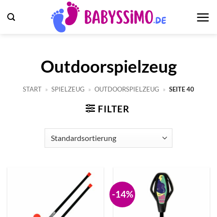
Zum
Inhalt
springen
Outdoorspielzeug
START
»
SPIELZEUG
»
OUTDOORSPIELZEUG
»
SEITE 40
FILTER
-14%