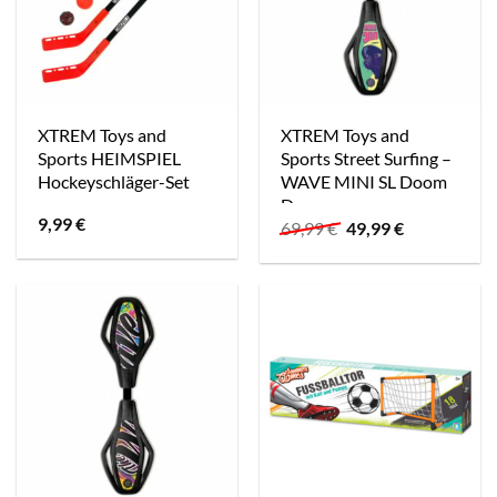
XTREM Toys and
XTREM Toys and
Sports HEIMSPIEL
Sports Street Surfing –
Hockeyschläger-Set
WAVE MINI SL Doom
Dog
9,99
€
Ursprünglicher
Aktueller
69,99
€
49,99
€
Preis
Preis
war:
ist:
69,99 €
49,99 €.