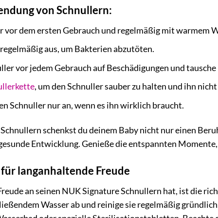
wendung von Schnullern:
er vor dem ersten Gebrauch und regelmäßig mit warmem W
 regelmäßig aus, um Bakterien abzutöten.
ller vor jedem Gebrauch auf Beschädigungen und tausche i
llerkette
, um den Schnuller sauber zu halten und ihn nicht 
n Schnuller nur an, wenn es ihn wirklich braucht.
Schnullern schenkst du deinem Baby nicht nur einen Beruh
 gesunde Entwicklung. Genieße die entspannten Momente, d
e für langanhaltende Freude
reude an seinen NUK Signature Schnullern hat, ist die ric
ießendem Wasser ab und reinige sie regelmäßig gründlich.