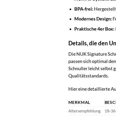
BPA-frei:
Hergestellt
Modernes Design:
F
Praktische 4er Box:
Details, die den 
Die NUK Signature Schnu
passen sich optimal dem
Schnuller leicht selbst
Qualitätsstandards.
Hier eine detaillierte A
MERKMAL
BESC
Altersempfehlung
18-36