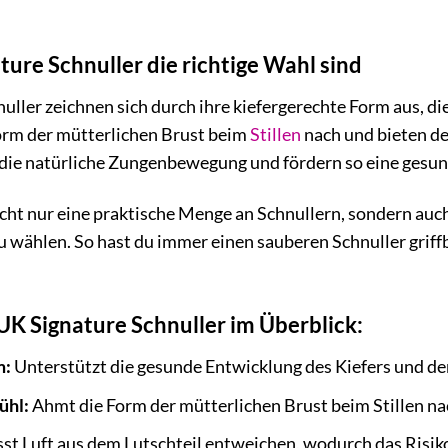
re Schnuller die richtige Wahl sind
ller zeichnen sich durch ihre kiefergerechte Form aus, d
orm der mütterlichen Brust beim
Stillen
nach und bieten de
 die natürliche Zungenbewegung und fördern so eine gesun
nicht nur eine praktische Menge an Schnullern, sondern au
 wählen. So hast du immer einen sauberen Schnuller griffb
UK Signature Schnuller im Überblick:
m:
Unterstützt die gesunde Entwicklung des Kiefers und de
ühl:
Ahmt die Form der mütterlichen Brust beim Stillen na
st Luft aus dem Lutschteil entweichen, wodurch das Risik