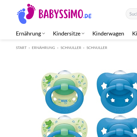
Zum
Suche
Inhalt
nach:
springen
Ernährung
Kindersitze
Kinderwagen
K
START
»
ERNÄHRUNG
»
SCHNULLER
»
SCHNULLER