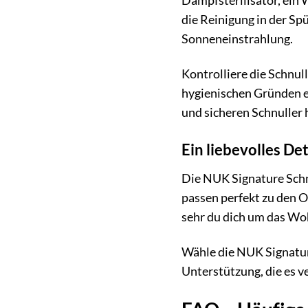
Dampfsterilisator, ein 
die Reinigung in der Sp
Sonneneinstrahlung.
Kontrolliere die Schnul
hygienischen Gründen et
und sicheren Schnuller 
Ein liebevolles Det
Die NUK Signature Schnu
passen perfekt zu den Ou
sehr du dich um das Wo
Wähle die NUK Signatur
Unterstützung, die es v