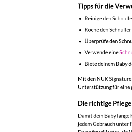
Tipps für die Ver
Reinige den Schnull
Koche den Schnuller
Überprüfe den Schnu
Verwende eine
Schnu
Biete deinem Baby de
Mit den NUK Signature 
Unterstützung für eine
Die richtige Pfleg
Damit dein Baby lange F
jedem Gebrauch unter fl