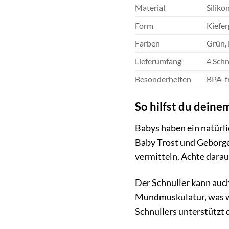
Material
Siliko
Form
Kiefer
Farben
Grün, 
Lieferumfang
4 Schn
Besonderheiten
BPA-fr
So hilfst du dein
Babys haben ein natürli
Baby Trost und Geborgen
vermitteln. Achte darau
Der Schnuller kann auch
Mundmuskulatur, was wi
Schnullers unterstützt 