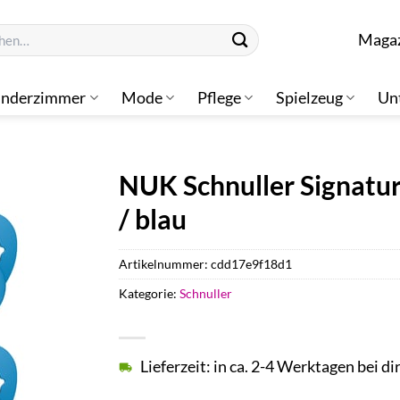
n
Maga
inderzimmer
Mode
Pflege
Spielzeug
Un
NUK Schnuller Signatu
/ blau
Artikelnummer:
cdd17e9f18d1
Kategorie:
Schnuller
Lieferzeit: in ca. 2-4 Werktagen bei di