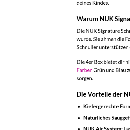
deines Kindes.
Warum NUK Signatu
Die NUK Signature Schnu
wurde. Sie ahmen die F
Schnuller unterstützen
Die 4er Box bietet dir 
Farben
Grün und Blau zu
sorgen.
Die Vorteile der N
Kiefergerechte For
Natürliches Sauggef
NUK Air System:
Läs