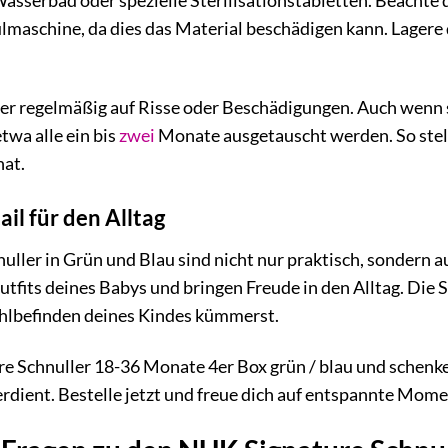
Wasserbad oder spezielle Sterilisationstabletten. Beachte
ülmaschine, da dies das Material beschädigen kann. Lagere 
ler regelmäßig auf Risse oder Beschädigungen. Auch wenn s
wa alle ein bis
zwei
Monate ausgetauscht werden. So stell
hat.
ail für den Alltag
ller in Grün und Blau sind nicht nur praktisch, sondern a
tfits deines Babys und bringen Freude in den Alltag. Die Sch
hlbefinden deines Kindes kümmerst.
e Schnuller 18-36 Monate 4er Box grün / blau und schenk
erdient. Bestelle jetzt und freue dich auf entspannte Mom