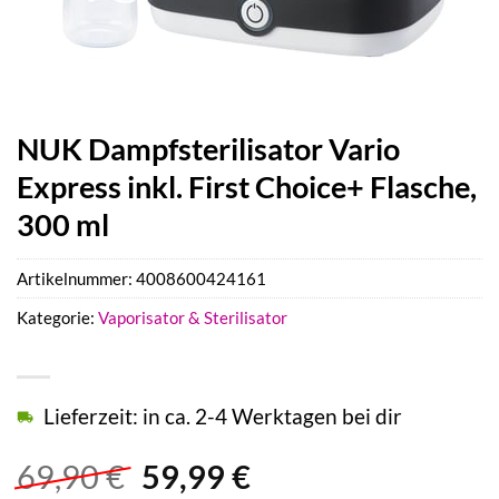
NUK Dampfsterilisator Vario
Express inkl. First Choice+ Flasche,
300 ml
Artikelnummer:
4008600424161
Kategorie:
Vaporisator & Sterilisator
Lieferzeit: in ca. 2-4 Werktagen bei dir
Ursprünglicher
Aktueller
69,90
€
59,99
€