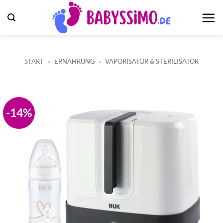
Zum
Inhalt
springen
START
»
ERNÄHRUNG
»
VAPORISATOR & STERILISATOR
-14%