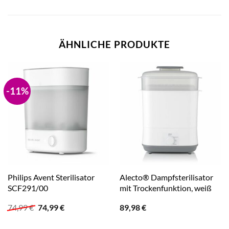
ÄHNLICHE PRODUKTE
-11%
Philips Avent Sterilisator
Alecto® Dampfsterilisator
SCF291/00
mit Trockenfunktion, weiß
Ursprünglicher
Aktueller
74,99
€
74,99
€
89,98
€
Preis
Preis
war:
ist: