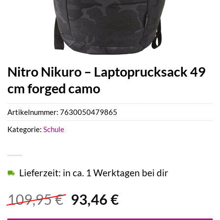
Nitro Nikuro – Laptoprucksack 49
cm forged camo
Artikelnummer:
7630050479865
Kategorie:
Schule
Lieferzeit: in ca. 1 Werktagen bei dir
Ursprünglicher
Aktueller
109,95
€
93,46
€
Preis
Preis