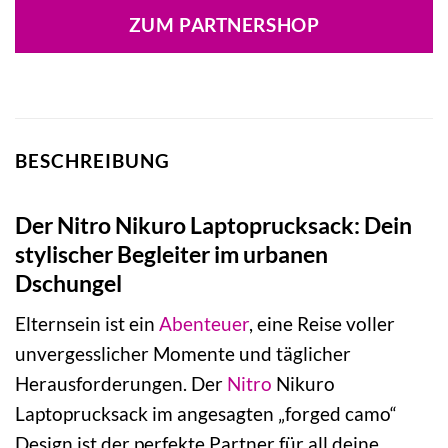
war:
ist:
ZUM PARTNERSHOP
109,95 €
93,46 €.
BESCHREIBUNG
Der Nitro Nikuro Laptoprucksack: Dein
stylischer Begleiter im urbanen
Dschungel
Elternsein ist ein
Abenteuer
, eine Reise voller
unvergesslicher Momente und täglicher
Herausforderungen. Der
Nitro
Nikuro
Laptoprucksack im angesagten „forged camo“
Design ist der perfekte Partner für all deine