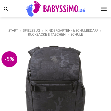
Zum
Inhalt
springen
START
»
SPIELZEUG
»
KINDERGARTEN- & SCHULBEDARF
»
RUCKSÄCKE & TASCHEN
»
SCHULE
-5%