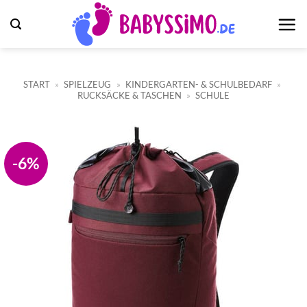
Zum
Inhalt
springen
START
»
SPIELZEUG
»
KINDERGARTEN- & SCHULBEDARF
»
RUCKSÄCKE & TASCHEN
»
SCHULE
-6%