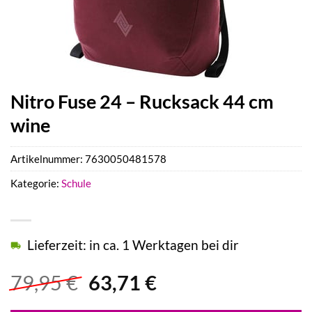
Nitro Fuse 24 – Rucksack 44 cm
wine
Artikelnummer:
7630050481578
Kategorie:
Schule
Lieferzeit: in ca. 1 Werktagen bei dir
Ursprünglicher
Aktueller
79,95
€
63,71
€
Preis
Preis