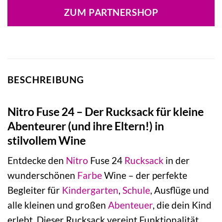
war:
ist:
ZUM PARTNERSHOP
79,95 €
63,71 €.
BESCHREIBUNG
Nitro Fuse 24 – Der Rucksack für kleine
Abenteurer (und ihre Eltern!) in
stilvollem Wine
Entdecke den
Nitro
Fuse 24
Rucksack
in der
wunderschönen
Farbe
Wine – der perfekte
Begleiter für
Kindergarten
,
Schule
, Ausflüge und
alle kleinen und großen
Abenteuer
, die dein Kind
erlebt. Dieser Rucksack vereint Funktionalität,