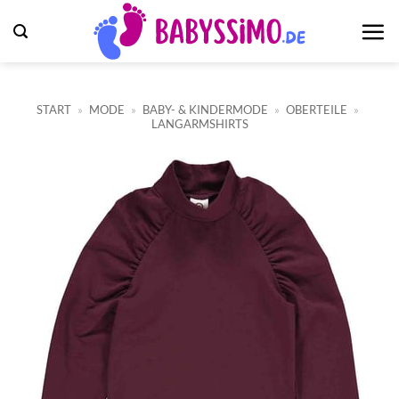
Zum
Inhalt
springen
START
»
MODE
»
BABY- & KINDERMODE
»
OBERTEILE
»
LANGARMSHIRTS