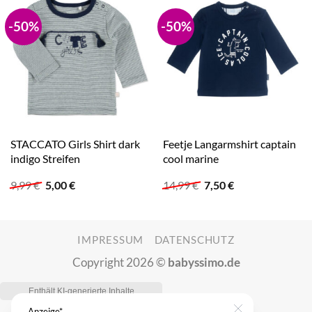
-50%
-50%
STACCATO Girls Shirt dark
Feetje Langarmshirt captain
indigo Streifen
cool marine
Ursprünglicher
Aktueller
Ursprünglicher
Aktueller
9,99
€
5,00
€
14,99
€
7,50
€
Preis
Preis
Preis
Preis
war:
ist:
war:
ist:
9,99 €
5,00 €.
14,99 €
7,50 €.
IMPRESSUM
DATENSCHUTZ
Copyright 2026 ©
babyssimo.de
Anzeige*