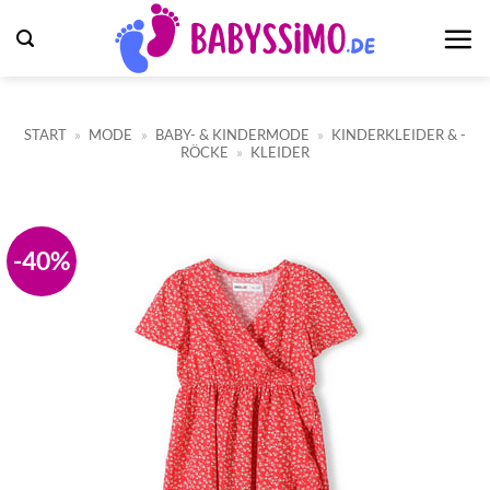
Zum
Inhalt
springen
START
»
MODE
»
BABY- & KINDERMODE
»
KINDERKLEIDER & -
RÖCKE
»
KLEIDER
-40%