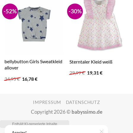
-52%
-30%
bellybutton Girls Sweatkleid
Sterntaler Kleid weiß
allover
Ursprünglicher
Aktueller
29,99
€
19,31
€
Preis
Preis
Ursprünglicher
Aktueller
34,95
€
16,78
€
war:
ist:
Preis
Preis
29,99 €
19,31 €.
war:
ist:
34,95 €
16,78 €.
IMPRESSUM
DATENSCHUTZ
Copyright 2026 ©
babyssimo.de
Anzeige*