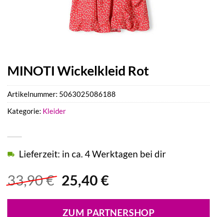
MINOTI Wickelkleid Rot
Artikelnummer:
5063025086188
Kategorie:
Kleider
Lieferzeit: in ca. 4 Werktagen bei dir
Ursprünglicher
Aktueller
33,90
€
25,40
€
Preis
Preis
war:
ist:
ZUM PARTNERSHOP