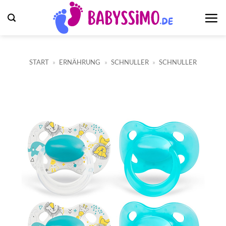
Zum
Inhalt
springen
START
»
ERNÄHRUNG
»
SCHNULLER
»
SCHNULLER