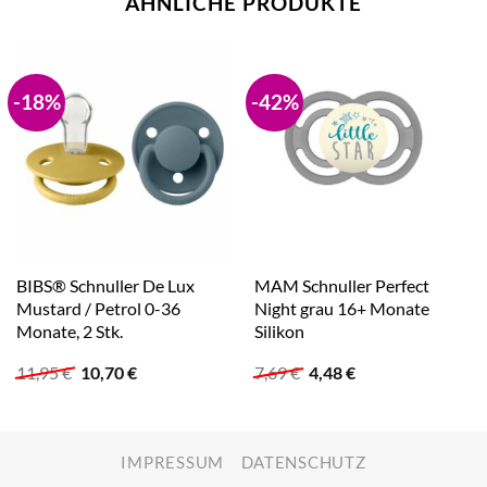
ÄHNLICHE PRODUKTE
-18%
-42%
BIBS® Schnuller De Lux
MAM Schnuller Perfect
Mustard / Petrol 0-36
Night grau 16+ Monate
Monate, 2 Stk.
Silikon
Ursprünglicher
Aktueller
Ursprünglicher
Aktueller
11,95
€
10,70
€
7,69
€
4,48
€
Preis
Preis
Preis
Preis
war:
ist:
war:
ist:
11,95 €
10,70 €.
7,69 €
4,48 €.
IMPRESSUM
DATENSCHUTZ