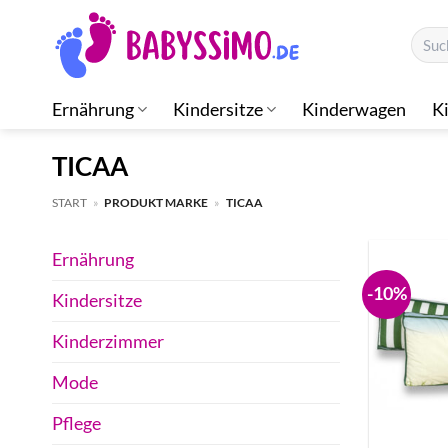
Zum
Suche
Inhalt
nach:
springen
Ernährung
Kindersitze
Kinderwagen
K
TICAA
START
»
PRODUKT MARKE
»
TICAA
Ernährung
-10%
Kindersitze
Kinderzimmer
Mode
Pflege