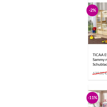
-2%
TiCAA E
Sammy n
Schubla
639,00
-11%