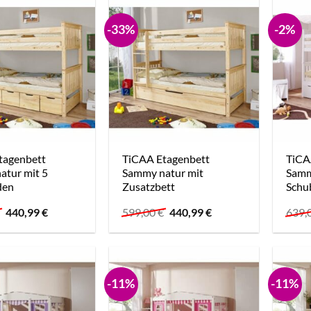
-33%
-2%
tagenbett
TiCAA Etagenbett
TiCA
atur mit 5
Sammy natur mit
Samm
den
Zusatzbett
Schu
Ursprünglicher
Aktueller
Ursprünglicher
Aktueller
€
440,99
€
599,00
€
440,99
€
639,
Preis
Preis
Preis
Preis
war:
ist:
war:
ist:
639,00 €
440,99 €.
599,00 €
440,99 €.
-11%
-11%