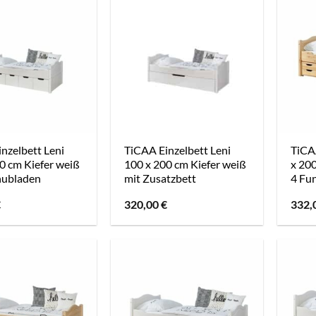
nzelbett Leni
TiCAA Einzelbett Leni
TiCAA
0 cm Kiefer weiß
100 x 200 cm Kiefer weiß
x 200
hubladen
mit Zusatzbett
4 Fu
€
320,00
€
332,