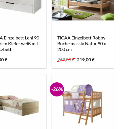
 Einzelbett Leni 90
TiCAA Einzelbett Robby
 cm Kiefer weiß mit
Buche massiv Natur 90 x
tzbett
200 cm
Ursprünglicher
Aktueller
00
€
269,00
€
219,00
€
Preis
Preis
war:
ist:
269,00 €
219,00 €.
-26%