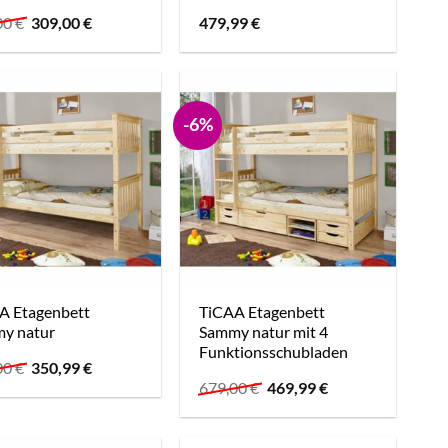
Ursprünglicher
Aktueller
00
€
309,00
€
479,99
€
Preis
Preis
war:
ist:
339,00 €
309,00 €.
-6%
A Etagenbett
TiCAA Etagenbett
y natur
Sammy natur mit 4
Funktionsschubladen
Ursprünglicher
Aktueller
00
€
350,99
€
Preis
Preis
Ursprünglicher
Aktueller
679,00
€
469,99
€
war:
ist:
Preis
Preis
469,00 €
350,99 €.
war:
ist:
679,00 €
469,99 €.