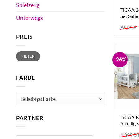
Spielzeug
TiCAA 2
Set Safar
Unterwegs
86,90
€
PREIS
Min.
Max.
FILTER
Preis
Preis
-26%
FARBE
TiCAA B
PARTNER
5-teilig 
1.399,0