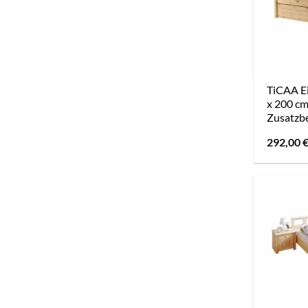
TiCAA Ei
x 200 cm
Zusatzb
292,00