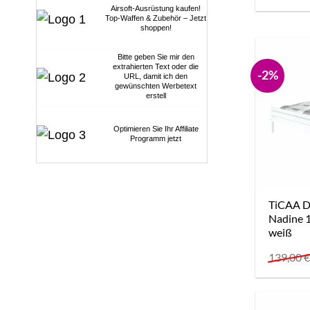
Airsoft-Ausrüstung kaufen!
Top-Waffen & Zubehör – Jetzt
shoppen!
Bitte geben Sie mir den
extrahierten Text oder die
-2%
URL, damit ich den
gewünschten Werbetext
erstell
Optimieren Sie Ihr Affiliate
Programm jetzt
TiCAA D
Nadine 1
weiß
139,00