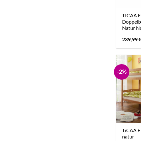
TICAA E
Doppelbe
Natur N
239,99
-2%
TiCAA E
natur