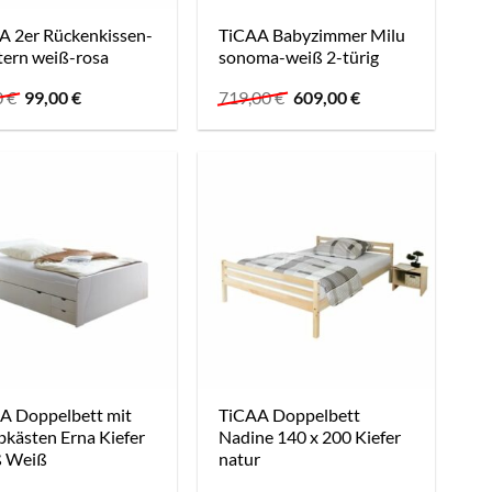
A 2er Rückenkissen-
TiCAA Babyzimmer Milu
tern weiß-rosa
sonoma-weiß 2-türig
Ursprünglicher
Aktueller
Ursprünglicher
Aktueller
0
€
99,00
€
719,00
€
609,00
€
Preis
Preis
Preis
Preis
war:
ist:
war:
ist:
86,90 €
99,00 €.
719,00 €
609,00 €.
A Doppelbett mit
TiCAA Doppelbett
bkästen Erna Kiefer
Nadine 140 x 200 Kiefer
 Weiß
natur