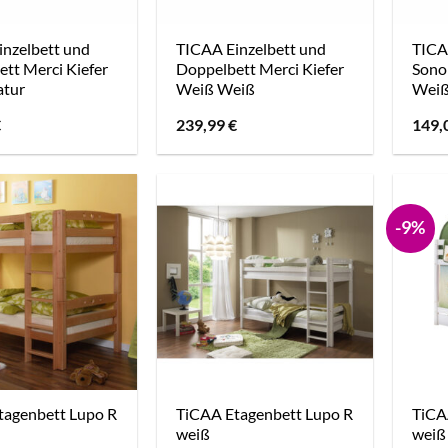
inzelbett und
TICAA Einzelbett und
TICA
tt Merci Kiefer
Doppelbett Merci Kiefer
Sono
atur
Weiß Weiß
Wei
€
239,99
€
149,
-9%
tagenbett Lupo R
TiCAA Etagenbett Lupo R
TiCA
weiß
weiß 