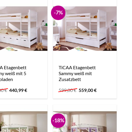
-7%
A Etagenbett
TiCAA Etagenbett
y weiß mit 5
Sammy weiß mit
bladen
Zusatzbett
Ursprünglicher
Aktueller
Ursprünglicher
Aktueller
00
€
440,99
€
599,00
€
559,00
€
Preis
Preis
Preis
Preis
war:
ist:
war:
ist:
639,00 €
440,99 €.
599,00 €
559,00 €.
-18%