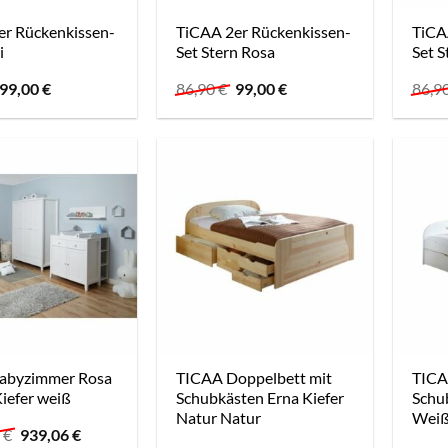
er Rückenkissen-
TiCAA 2er Rückenkissen-
TiCA
i
Set Stern Rosa
Set S
Ursprünglicher
Aktueller
Ursprünglicher
Aktueller
99,00
€
86,90
€
99,00
€
86,9
Preis
Preis
Preis
Preis
war:
ist:
war:
ist:
86,90 €
99,00 €.
86,90 €
99,00 €.
abyzimmer Rosa
TICAA Doppelbett mit
TICA
Kiefer weiß
Schubkästen Erna Kiefer
Schu
Natur Natur
Weiß
Ursprünglicher
Aktueller
0
€
939,06
€