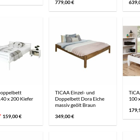
Preis
Preis
779,00
€
639,
war:
ist:
1.399,00 €
939,06 €.
oppelbett
TICAA Einzel- und
TiCA
40 x 200 Kiefer
Doppelbett Dora Eiche
100 x
massiv geölt Braun
179,
Ursprünglicher
Aktueller
€
159,00
€
349,00
€
Preis
Preis
war:
ist:
139,00 €
159,00 €.