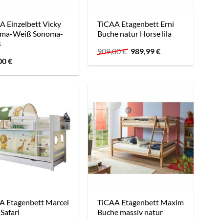
A Einzelbett Vicky
TiCAA Etagenbett Erni
ma-Weiß Sonoma-
Buche natur Horse lila
ß
Ursprünglicher
Aktueller
909,00
€
989,99
€
Preis
Preis
00
€
war:
ist:
909,00 €
989,99 €.
A Etagenbett Marcel
TiCAA Etagenbett Maxim
Safari
Buche massiv natur