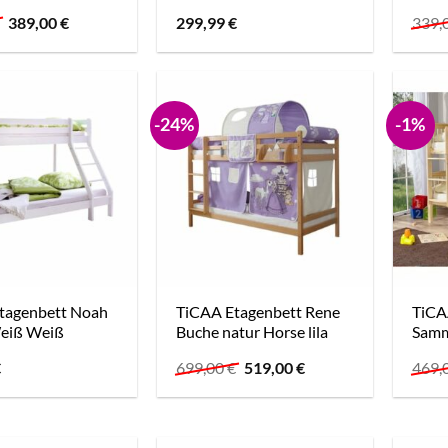
Ursprünglicher
Aktueller
€
389,00
€
299,99
€
339,
Preis
Preis
war:
ist:
369,00 €
389,00 €.
-24%
-1%
tagenbett Noah
TiCAA Etagenbett Rene
TiCA
Weiß Weiß
Buche natur Horse lila
Samm
Ursprünglicher
Aktueller
€
699,00
€
519,00
€
469,
Preis
Preis
war:
ist:
699,00 €
519,00 €.