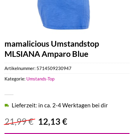
mamalicious Umstandstop
MLSIANA Amparo Blue
Artikelnummer:
5714509230947
Kategorie:
Umstands-Top
Lieferzeit: in ca. 2-4 Werktagen bei dir
Ursprünglicher
Aktueller
21,99
€
12,13
€
Preis
Preis