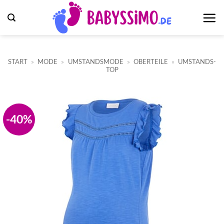
Zum
Inhalt
springen
START
»
MODE
»
UMSTANDSMODE
»
OBERTEILE
»
UMSTANDS-
TOP
-40%