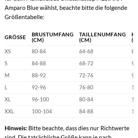
Amparo Blue wählst, beachte bitte die folgende
Größentabelle:
BRUSTUMFANG
TAILLENUMFANG
H
GRÖSSE
(CM)
(CM)
(C
XS
80-84
64-68
88
S
84-88
68-72
92
M
88-92
72-76
96
L
92-96
76-80
10
XL
96-100
80-84
10
XXL
100-104
84-88
10
Hinweis:
Bitte beachte, dass dies nur Richtwerte
sind. Die tatsächliche Größe kann je nach