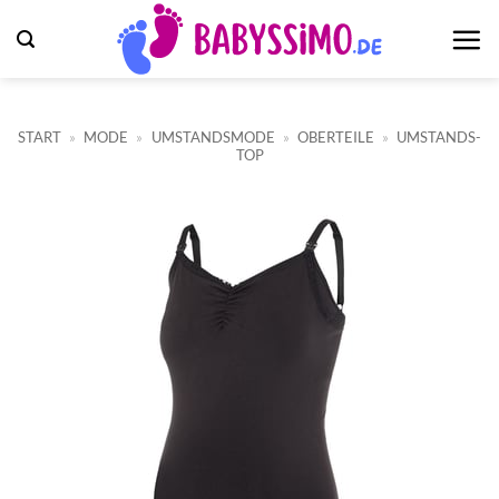
Zum
Inhalt
springen
START
»
MODE
»
UMSTANDSMODE
»
OBERTEILE
»
UMSTANDS-
TOP