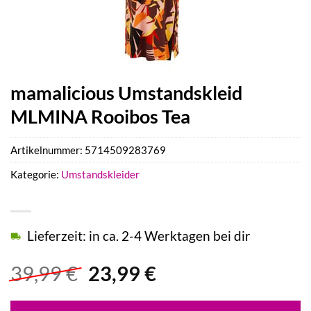
mamalicious Umstandskleid
MLMINA Rooibos Tea
Artikelnummer:
5714509283769
Kategorie:
Umstandskleider
Lieferzeit: in ca. 2-4 Werktagen bei dir
Ursprünglicher
Aktueller
39,99
€
23,99
€
Preis
Preis