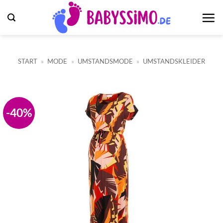
Zum
Inhalt
springen
START
»
MODE
»
UMSTANDSMODE
»
UMSTANDSKLEIDER
-40%