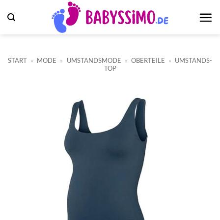
Zum
Inhalt
springen
START
»
MODE
»
UMSTANDSMODE
»
OBERTEILE
»
UMSTANDS-
TOP