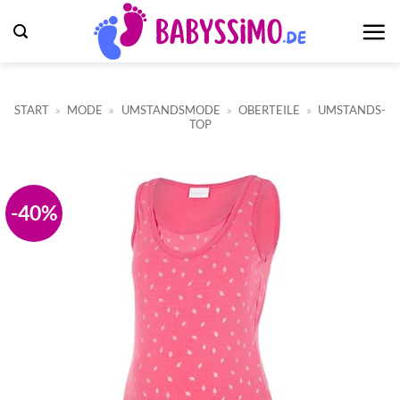
Zum
Inhalt
springen
START
»
MODE
»
UMSTANDSMODE
»
OBERTEILE
»
UMSTANDS-
TOP
-40%