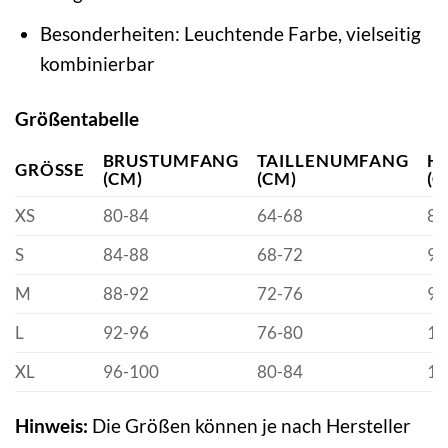
Besonderheiten: Leuchtende Farbe, vielseitig
kombinierbar
Größentabelle
BRUSTUMFANG
TAILLENUMFANG
H
GRÖSSE
(CM)
(CM)
(C
XS
80-84
64-68
88
S
84-88
68-72
92
M
88-92
72-76
96
L
92-96
76-80
10
XL
96-100
80-84
10
Hinweis:
Die Größen können je nach Hersteller