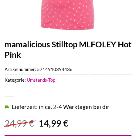
mamalicious Stilltop MLFOLEY Hot
Pink
Artikelnummer:
5714910394436
Kategorie:
Umstands-Top
Lieferzeit: in ca. 2-4 Werktagen bei dir
Ursprünglicher
Aktueller
24,99
€
14,99
€
Preis
Preis