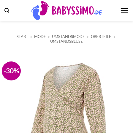
Zum
Inhalt
springen
START
»
MODE
»
UMSTANDSMODE
»
OBERTEILE
»
UMSTANDSBLUSE
-30%