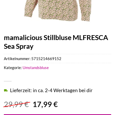
mamalicious Stillbluse MLFRESCA
Sea Spray
Artikelnummer:
5715214669152
Kategorie:
Umstandsbluse
Lieferzeit: in ca. 2-4 Werktagen bei dir
Ursprünglicher
Aktueller
29,99
€
17,99
€
Preis
Preis