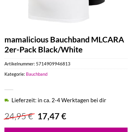
mamalicious Bauchband MLCARA
2er-Pack Black/White
Artikelnummer:
5714909946813
Kategorie:
Bauchband
Lieferzeit: in ca. 2-4 Werktagen bei dir
Ursprünglicher
Aktueller
24,95
€
17,47
€
Preis
Preis