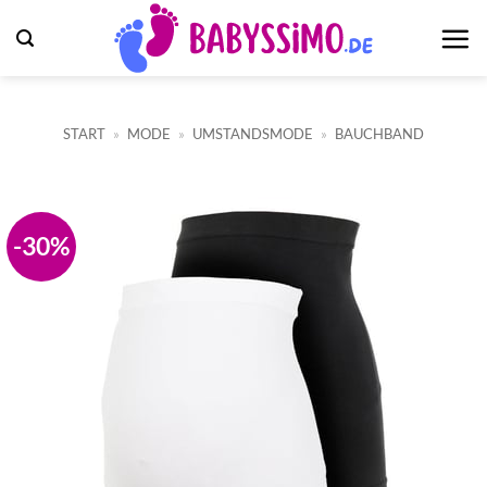
Zum
Inhalt
springen
START
»
MODE
»
UMSTANDSMODE
»
BAUCHBAND
-30%