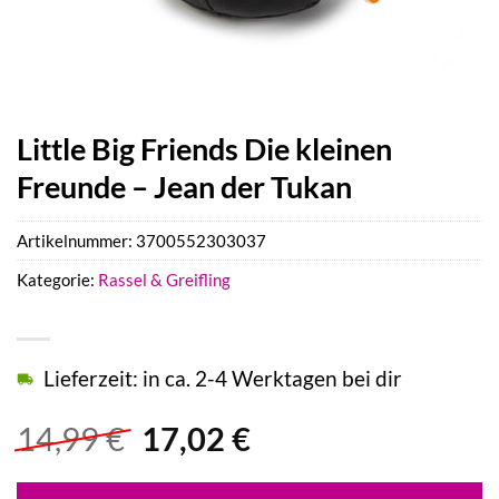
Little Big Friends Die kleinen
Freunde – Jean der Tukan
Artikelnummer:
3700552303037
Kategorie:
Rassel & Greifling
Lieferzeit: in ca. 2-4 Werktagen bei dir
Ursprünglicher
Aktueller
14,99
€
17,02
€
Preis
Preis