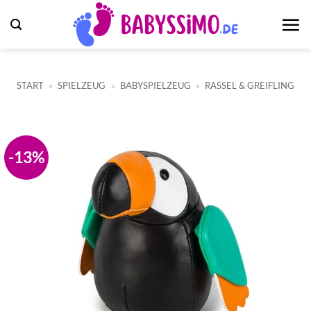
Zum
Inhalt
springen
START
»
SPIELZEUG
»
BABYSPIELZEUG
»
RASSEL & GREIFLING
-13%