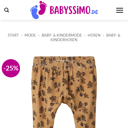
Zum
Inhalt
springen
START
»
MODE
»
BABY- & KINDERMODE
»
HOSEN
»
BABY- &
KINDERHOSEN
-25%