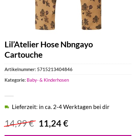
Lil’Atelier Hose Nbngayo
Cartouche
Artikelnummer:
5715213404846
Kategorie:
Baby- & Kinderhosen
Lieferzeit: in ca. 2-4 Werktagen bei dir
Ursprünglicher
Aktueller
14,99
€
11,24
€
Preis
Preis