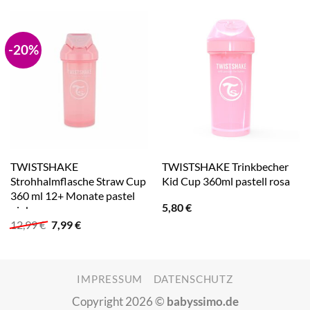
-20%
TWISTSHAKE
TWISTSHAKE Trinkbecher
Strohhalmflasche Straw Cup
Kid Cup 360ml pastell rosa
360 ml 12+ Monate pastel
5,80
€
pink
Ursprünglicher
Aktueller
12,99
€
7,99
€
Preis
Preis
war:
ist:
12,99 €
7,99 €.
IMPRESSUM
DATENSCHUTZ
Copyright 2026 ©
babyssimo.de