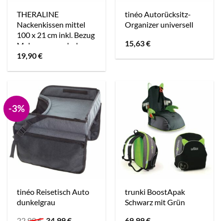
THERALINE
tinéo Autorücksitz-
Nackenkissen mittel
Organizer universell
100 x 21 cm inkl. Bezug
15,63
€
Melange rosenholz
19,90
€
Bambus Kollektion
-3%
tinéo Reisetisch Auto
trunki BoostApak
dunkelgrau
Schwarz mit Grün
Ursprünglicher
Aktueller
22,99
€
34,99
€
69,99
€