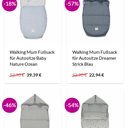
-18%
-57%
Walking Mum Fußsack
Walking Mum Fußsack
für Autositze Baby
für Autositze Dreamer
Nature Ozean
Strick Blau
Ursprünglicher
Aktueller
Ursprünglicher
Aktueller
52,90
€
39,39
€
52,90
€
22,94
€
Preis
Preis
Preis
Preis
war:
ist:
war:
ist:
52,90 €
39,39 €.
52,90 €
22,94 €.
-46%
-54%