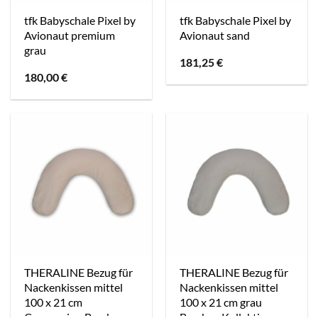
tfk Babyschale Pixel by
tfk Babyschale Pixel by
Avionaut premium
Avionaut sand
grau
181,25
€
180,00
€
THERALINE Bezug für
THERALINE Bezug für
Nackenkissen mittel
Nackenkissen mittel
100 x 21 cm
100 x 21 cm grau
Cappuccino Bambus
Bambus Kollektion