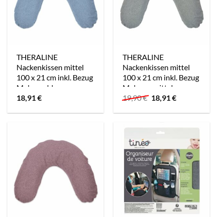
THERALINE
THERALINE
Nackenkissen mittel
Nackenkissen mittel
100 x 21 cm inkl. Bezug
100 x 21 cm inkl. Bezug
Melange blau-grau
Melange mittelgrau
Ursprünglicher
Aktueller
18,91
€
19,90
€
18,91
€
Bambus Kollektion
Bambus Kollektion
Preis
Preis
war:
ist:
19,90 €
18,91 €.