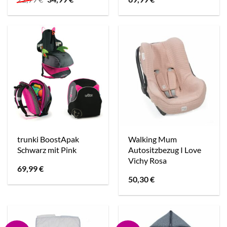
Preis
Preis
war:
ist:
22,99 €
34,99 €.
trunki BoostApak
Walking Mum
Schwarz mit Pink
Autositzbezug I Love
Vichy Rosa
69,99
€
50,30
€