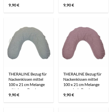
9,90
€
9,90
€
Kollektion
THERALINE Bezug für
THERALINE Bezug für
Nackenkissen mittel
Nackenkissen mittel
100 x 21 cm Melange
100 x 21 cm Melange
mittelgrau Bambus
rosenholz Bambus
9,90
€
9,90
€
Kollektion
Kollektion