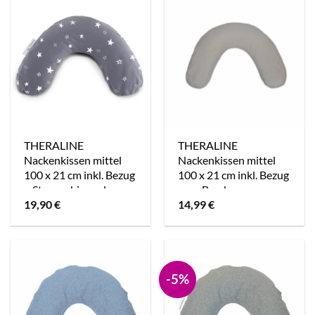
THERALINE
THERALINE
Nackenkissen mittel
Nackenkissen mittel
100 x 21 cm inkl. Bezug
100 x 21 cm inkl. Bezug
– Sternenhimmel
grau Bambus
19,90
€
14,99
€
Kollektion
-5%