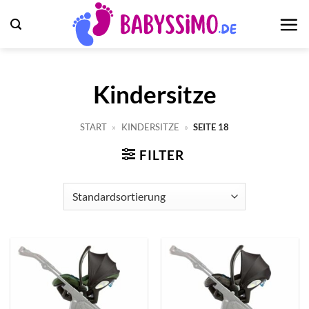
Zum
Inhalt
springen
Kindersitze
START
»
KINDERSITZE
»
SEITE 18
FILTER