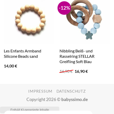
-12%
Les Enfants Armband
Nibbling Beiß- und
Silicone Beads sand
Rasselring STELLAR
Greifling Soft Blau
14,00
€
Ursprünglicher
Aktueller
16,90
€
16,90
€
Preis
Preis
war:
ist:
16,90 €
16,90 €.
IMPRESSUM
DATENSCHUTZ
Copyright 2026 ©
babyssimo.de