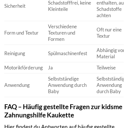
Schadstofffrei, keine
enthalten, auf
Sicherheit
Kleinteile
Schadstoffe
achten
Verschiedene
Oft nur eine
Form und Textur
Texturen und
Textur
Formen
Abhängig vom
Reinigung
Spülmaschinenfest
Material
Motorikförderung
Ja
Teilweise
Selbstständige
Selbstständige
Anwendung
Anwendung durch
Anwendung
Baby
durch Baby
FAQ – Häufig gestellte Fragen zur kidsme
Zahnungshilfe Kaukette
Hier findest du Antworten auf häufig gestellte