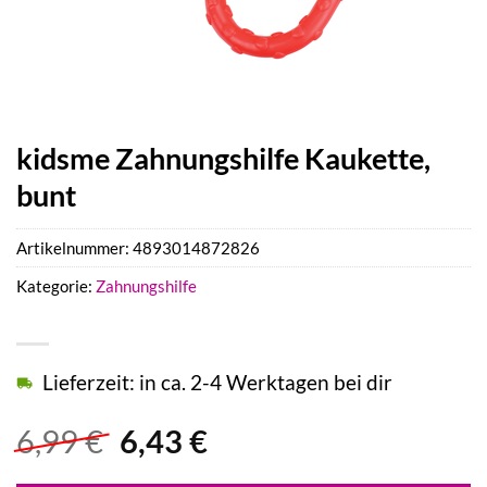
kidsme Zahnungshilfe Kaukette,
bunt
Artikelnummer:
4893014872826
Kategorie:
Zahnungshilfe
Lieferzeit: in ca. 2-4 Werktagen bei dir
Ursprünglicher
Aktueller
6,99
€
6,43
€
Preis
Preis