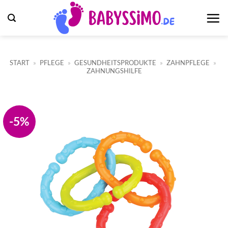
Zum
Inhalt
springen
START
»
PFLEGE
»
GESUNDHEITSPRODUKTE
»
ZAHNPFLEGE
»
ZAHNUNGSHILFE
-5%