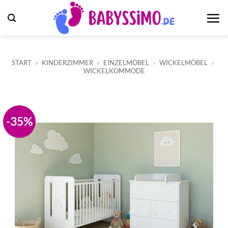
Zum
Inhalt
springen
START
»
KINDERZIMMER
»
EINZELMÖBEL
»
WICKELMÖBEL
»
WICKELKOMMODE
-35%