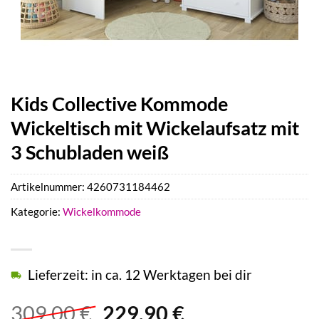
Kids Collective Kommode
Wickeltisch mit Wickelaufsatz mit
3 Schubladen weiß
Artikelnummer:
4260731184462
Kategorie:
Wickelkommode
Lieferzeit: in ca. 12 Werktagen bei dir
Ursprünglicher
Aktueller
309,00
€
229,90
€