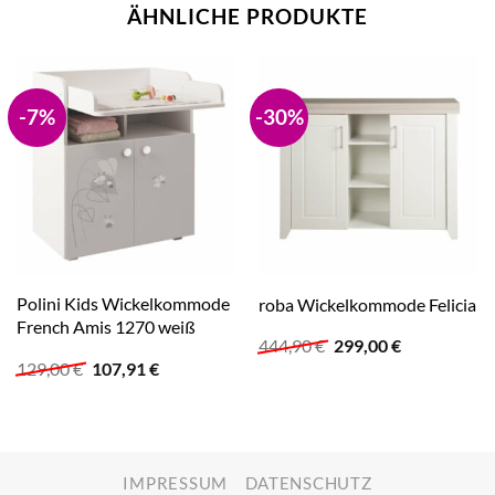
ÄHNLICHE PRODUKTE
-7%
-30%
Polini Kids Wickelkommode
roba Wickelkommode Felicia
French Amis 1270 weiß
Ursprünglicher
Aktueller
444,90
€
299,00
€
Preis
Preis
Ursprünglicher
Aktueller
129,00
€
107,91
€
war:
ist:
Preis
Preis
444,90 €
299,00 €.
war:
ist:
129,00 €
107,91 €.
IMPRESSUM
DATENSCHUTZ