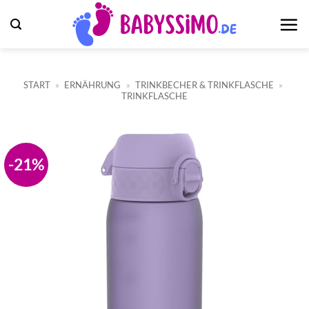
Zum
Inhalt
springen
START
»
ERNÄHRUNG
»
TRINKBECHER & TRINKFLASCHE
»
TRINKFLASCHE
-21%