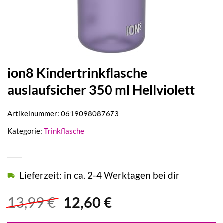
ion8 Kindertrinkflasche
auslaufsicher 350 ml Hellviolett
Artikelnummer:
0619098087673
Kategorie:
Trinkflasche
Lieferzeit: in ca. 2-4 Werktagen bei dir
Ursprünglicher
Aktueller
13,99
€
12,60
€
Preis
Preis