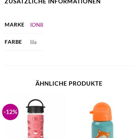
ZUSÄTZLICHE INFORMATIONEN
MARKE
ION8
FARBE
lila
ÄHNLICHE PRODUKTE
-12%