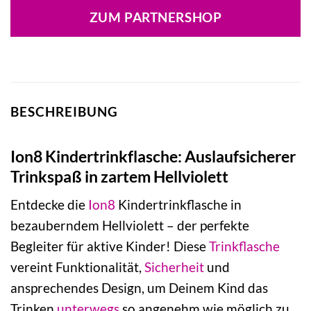
war:
ist:
ZUM PARTNERSHOP
13,99 €
12,60 €.
BESCHREIBUNG
Ion8 Kindertrinkflasche: Auslaufsicherer
Trinkspaß in zartem Hellviolett
Entdecke die
Ion8
Kindertrinkflasche in
bezauberndem Hellviolett – der perfekte
Begleiter für aktive Kinder! Diese
Trinkflasche
vereint Funktionalität,
Sicherheit
und
ansprechendes Design, um Deinem Kind das
Trinken
unterwegs
so angenehm wie möglich zu