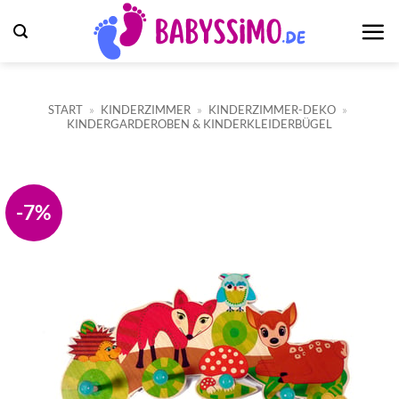
Zum
Inhalt
springen
START
»
KINDERZIMMER
»
KINDERZIMMER-DEKO
»
KINDERGARDEROBEN & KINDERKLEIDERBÜGEL
-7%