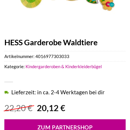
HESS Garderobe Waldtiere
Artikelnummer:
4016977303033
Kategorie:
Kindergarderoben & Kinderkleiderbügel
Lieferzeit: in ca. 2-4 Werktagen bei dir
Ursprünglicher
Aktueller
22,20
€
20,12
€
Preis
Preis
war:
ist:
ZUM PARTNERSHOP