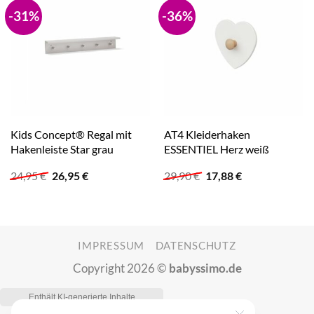
-31%
-36%
Kids Concept® Regal mit
AT4 Kleiderhaken
Hakenleiste Star grau
ESSENTIEL Herz weiß
Ursprünglicher
Aktueller
Ursprünglicher
Aktueller
24,95
€
26,95
€
29,90
€
17,88
€
Preis
Preis
Preis
Preis
war:
ist:
war:
ist:
24,95 €
26,95 €.
29,90 €
17,88 €.
IMPRESSUM
DATENSCHUTZ
Copyright 2026 ©
babyssimo.de