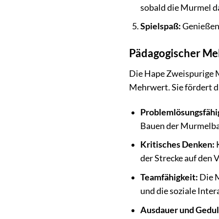
sobald die Murmel da
Spielspaß:
Genießen 
Pädagogischer Me
Die Hape Zweispurige M
Mehrwert. Sie fördert d
Problemlösungsfähi
Bauen der Murmelba
Kritisches Denken:
K
der Strecke auf den 
Teamfähigkeit:
Die M
und die soziale Inter
Ausdauer und Gedul