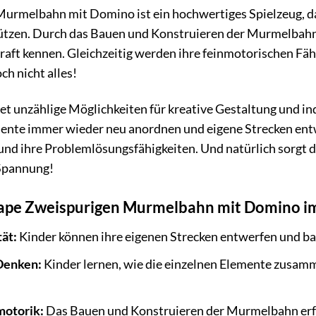
rmelbahn mit Domino ist ein hochwertiges Spielzeug, das
ützen. Durch das Bauen und Konstruieren der Murmelbahn 
raft kennen. Gleichzeitig werden ihre feinmotorischen F
ch nicht alles!
t unzählige Möglichkeiten für kreative Gestaltung und in
nte immer wieder neu anordnen und eigene Strecken entwer
nd ihre Problemlösungsfähigkeiten. Und natürlich sorgt
 Spannung!
Hape Zweispurigen Murmelbahn mit Domino im
tät:
Kinder können ihre eigenen Strecken entwerfen und ba
 Denken:
Kinder lernen, wie die einzelnen Elemente zusa
motorik:
Das Bauen und Konstruieren der Murmelbahn erfo