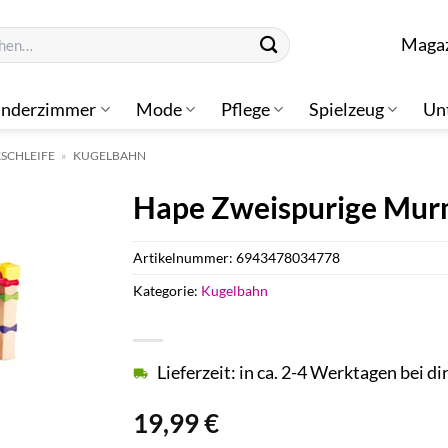
n
Maga
inderzimmer
Mode
Pflege
Spielzeug
Un
SCHLEIFE
»
KUGELBAHN
Hape Zweispurige Mur
Artikelnummer:
6943478034778
Kategorie:
Kugelbahn
Lieferzeit: in ca. 2-4 Werktagen bei di
19,99
€