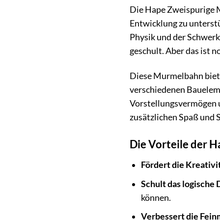
Die Hape Zweispurige Mu
Entwicklung zu unterst
Physik und der Schwerk
geschult. Aber das ist no
Diese Murmelbahn biete
verschiedenen Baueleme
Vorstellungsvermögen u
zusätzlichen Spaß und
Die Vorteile der 
Fördert die Kreativi
Schult das logische
können.
Verbessert die Fein