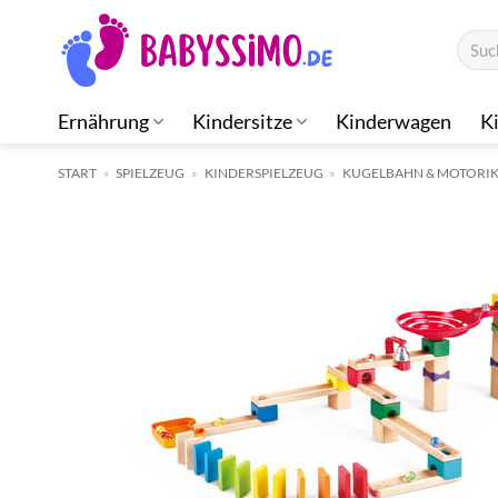
Zum
Suche
Inhalt
nach:
springen
Ernährung
Kindersitze
Kinderwagen
K
START
»
SPIELZEUG
»
KINDERSPIELZEUG
»
KUGELBAHN & MOTORIK