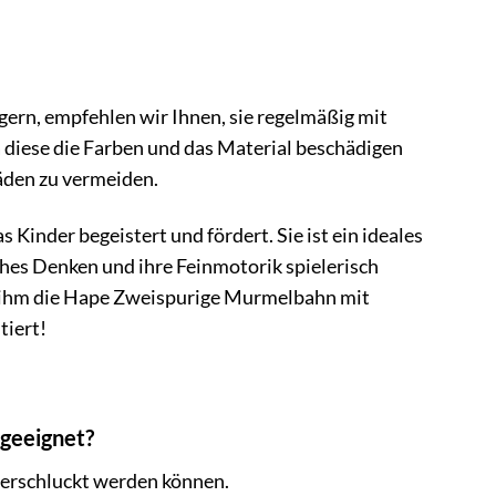
rn, empfehlen wir Ihnen, sie regelmäßig mit
 diese die Farben und das Material beschädigen
äden zu vermeiden.
inder begeistert und fördert. Sie ist ein ideales
sches Denken und ihre Feinmotorik spielerisch
ie ihm die Hape Zweispurige Murmelbahn mit
tiert!
geeignet?
 verschluckt werden können.