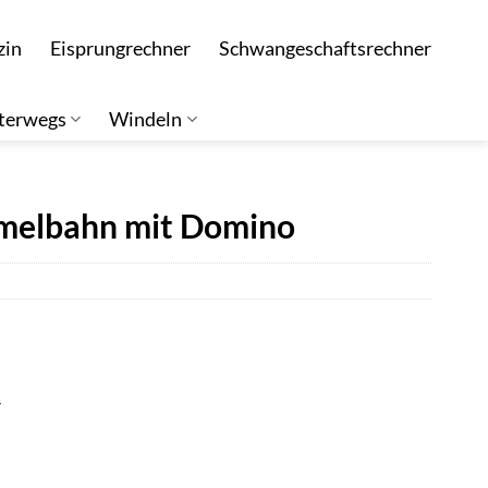
zin
Eisprungrechner
Schwangeschaftsrechner
terwegs
Windeln
melbahn mit Domino
r