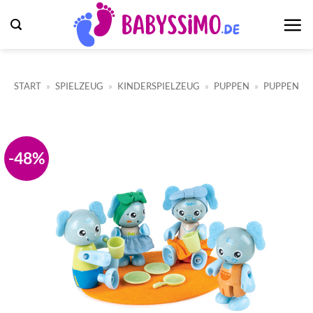
Zum
Inhalt
springen
START
»
SPIELZEUG
»
KINDERSPIELZEUG
»
PUPPEN
»
PUPPEN
-48%