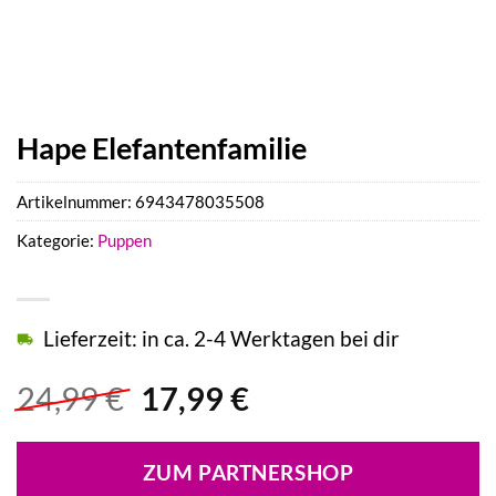
Hape Elefantenfamilie
Artikelnummer:
6943478035508
Kategorie:
Puppen
Lieferzeit: in ca. 2-4 Werktagen bei dir
Ursprünglicher
Aktueller
24,99
€
17,99
€
Preis
Preis
war:
ist:
ZUM PARTNERSHOP
24,99 €
17,99 €.