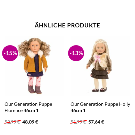
ÄHNLICHE PRODUKTE
-15%
-13%
Our Generation Puppe
Our Generation Puppe Holly
Florence 46cm 1
46cm 1
Ursprünglicher
Aktueller
Ursprünglicher
Aktueller
52,99
€
48,09
€
51,99
€
57,64
€
Preis
Preis
Preis
Preis
war:
ist:
war:
ist: