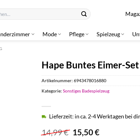
n
Maga
inderzimmer
Mode
Pflege
Spielzeug
Un
UG
Hape Buntes Eimer-Set
Artikelnummer:
6943478016880
Kategorie:
Sonstiges Badespielzeug
Lieferzeit: in ca. 2-4 Werktagen bei di
Ursprünglicher
Aktueller
14,99
€
15,50
€