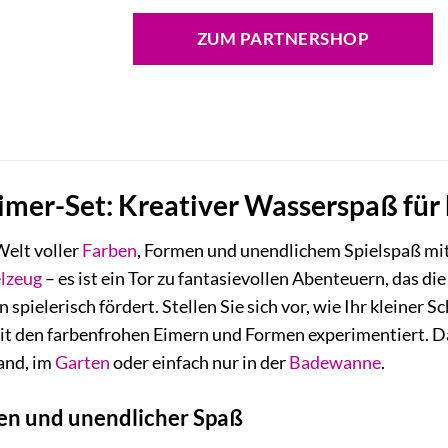
Preis
Preis
war:
ist:
ZUM PARTNERSHOP
14,99 €
15,50 €.
mer-Set: Kreativer Wasserspaß für 
Welt voller
Farben
, Formen und unendlichem Spielspaß m
lzeug
– es ist ein Tor zu fantasievollen Abenteuern, das die
spielerisch fördert. Stellen Sie sich vor, wie Ihr kleiner
t den farbenfrohen Eimern und Formen experimentiert. Das
and, im
Garten
oder einfach nur in der
Badewanne
.
nen und unendlicher Spaß