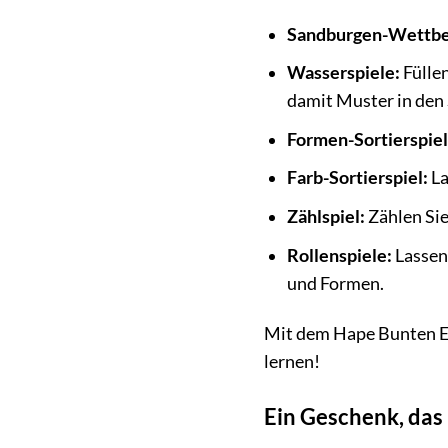
Sandburgen-Wettb
Wasserspiele:
Füllen
damit Muster in den
Formen-Sortierspiel
Farb-Sortierspiel:
La
Zählspiel:
Zählen Si
Rollenspiele:
Lassen 
und Formen.
Mit dem Hape Bunten Eim
lernen!
Ein Geschenk, das 