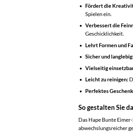
Fördert die Kreativi
Spielen ein.
Verbessert die Fein
Geschicklichkeit.
Lehrt Formen und F
Sicher und langlebig
Vielseitig einsetzbar
Leicht zu reinigen:
Di
Perfektes Geschenk
So gestalten Sie 
Das Hape Bunte Eimer-S
abwechslungsreicher ge