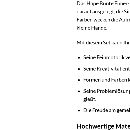
Das Hape Bunte Eimer-Se
darauf ausgelegt, die S
Farben wecken die Aufm
kleine Hände.
Mit diesem Set kann Ihr
Seine Feinmotorik ver
Seine Kreativität en
Formen und Farben k
Seine Problemlösung
gießt.
Die Freude am gemei
Hochwertige Mater