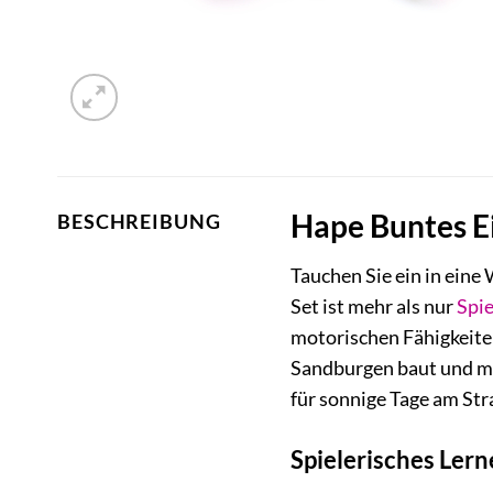
Hape Buntes Ei
BESCHREIBUNG
Tauchen Sie ein in eine 
Set ist mehr als nur
Spie
motorischen Fähigkeiten 
Sandburgen baut und mi
für sonnige Tage am Str
Spielerisches Ler