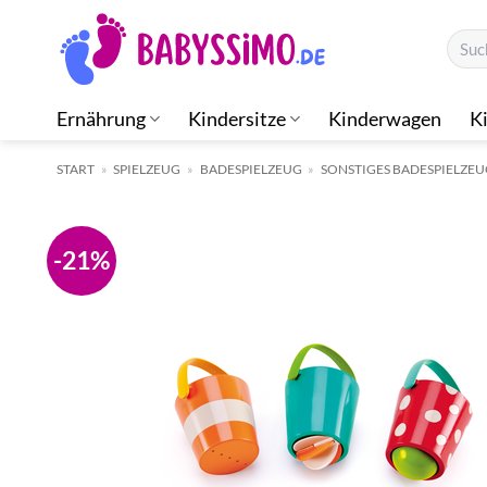
Zum
Suche
Inhalt
nach:
springen
Ernährung
Kindersitze
Kinderwagen
K
START
»
SPIELZEUG
»
BADESPIELZEUG
»
SONSTIGES BADESPIELZE
-21%