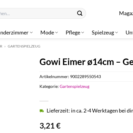
n
Maga
inderzimmer
Mode
Pflege
Spielzeug
Un
ER
»
GARTENSPIELZEUG
Gowi Eimer ø14cm – Ge
Artikelnummer:
9002289550543
Kategorie:
Gartenspielzeug
Lieferzeit: in ca. 2-4 Werktagen bei di
3,21
€