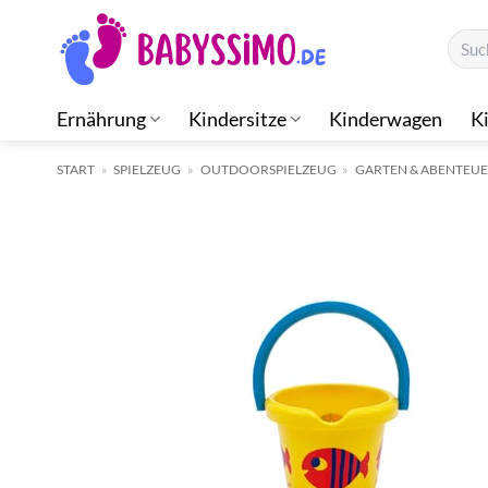
Zum
Suche
Inhalt
nach:
springen
Ernährung
Kindersitze
Kinderwagen
K
START
»
SPIELZEUG
»
OUTDOORSPIELZEUG
»
GARTEN & ABENTEU