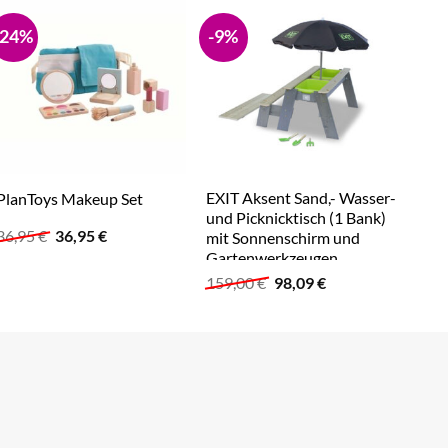
-24%
-9%
-21
EXIT Aksent Sand,- Wasser-
roll
PlanToys Makeup Set
und Picknicktisch (1 Bank)
roll
Ursprünglicher
Aktueller
36,95
€
36,95
€
mit Sonnenschirm und
271
Preis
Preis
Gartenwerkzeugen
war:
ist:
45,
36,95 €
36,95 €.
Ursprünglicher
Aktueller
159,00
€
98,09
€
Preis
Preis
war:
ist:
159,00 €
98,09 €.