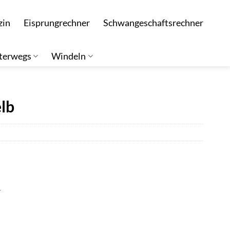
zin
Eisprungrechner
Schwangeschaftsrechner
terwegs
Windeln
lb
r