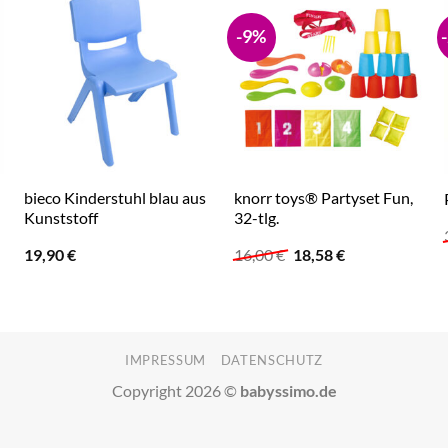
-9%
bieco Kinderstuhl blau aus
knorr toys® Partyset Fun,
Kunststoff
32-tlg.
Ursprünglicher
Aktueller
19,90
€
16,00
€
18,58
€
Preis
Preis
war:
ist:
16,00 €
18,58 €.
IMPRESSUM
DATENSCHUTZ
Copyright 2026 ©
babyssimo.de