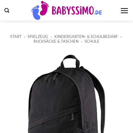
Zum
Inhalt
springen
START
»
SPIELZEUG
»
KINDERGARTEN- & SCHULBEDARF
»
RUCKSÄCKE & TASCHEN
»
SCHULE