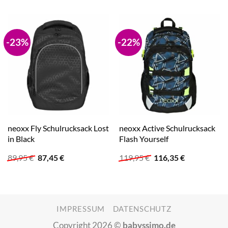
-23%
-22%
neoxx Fly Schulrucksack Lost
neoxx Active Schulrucksack
in Black
Flash Yourself
Ursprünglicher
Aktueller
Ursprünglicher
Aktueller
89,95
€
87,45
€
119,95
€
116,35
€
Preis
Preis
Preis
Preis
war:
ist:
war:
ist:
89,95 €
87,45 €.
119,95 €
116,35 €.
IMPRESSUM
DATENSCHUTZ
Copyright 2026 ©
babyssimo.de