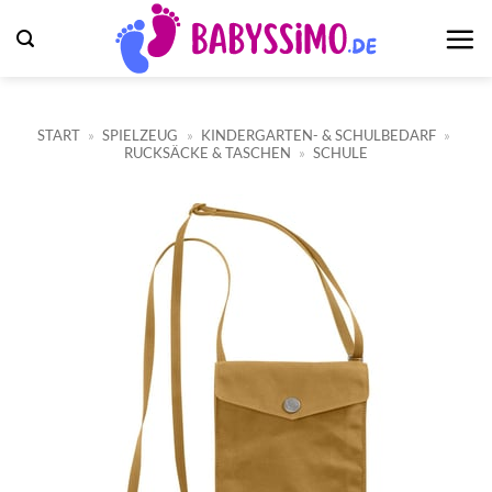
Zum
Inhalt
springen
START
»
SPIELZEUG
»
KINDERGARTEN- & SCHULBEDARF
»
RUCKSÄCKE & TASCHEN
»
SCHULE